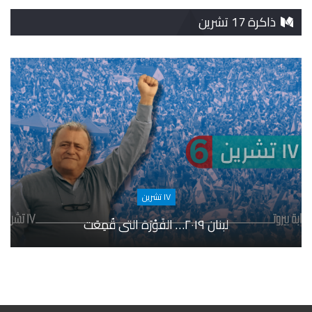
ذاكرة 17 تشرين
١٧ تشرين
لبنان ٢٠١٩… الفَوْرَة التي قُمِعَت