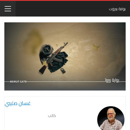
بوابة بيروت
غسان صليبي
كاتب