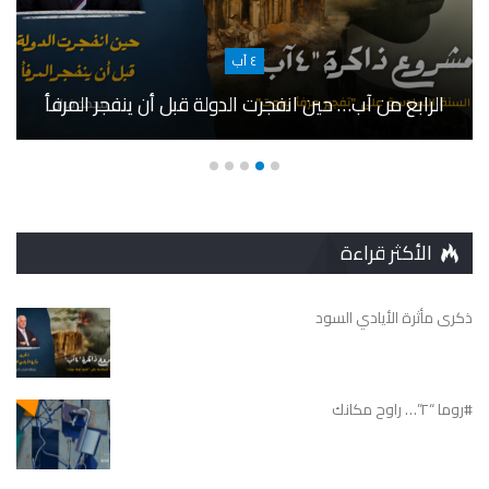
٤ آب
الرابع من آب… حين انفجرت الدولة قبل أن ينفجر المرفأ
الأكثر قراءة
ذكرى مأثرة الأيادي السود
#روما “٢”… راوح مكانك