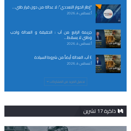
“إطار الحوار التعددي”: لا عدالة من دون قرار ظني…
أغسطس 4, 2026
جريمة الرابع من آب : الحقيقة و العدالة واجب
وطني لا يسقط…
أغسطس 4, 2026
٤ آب، العدالة أيضاً من شروط السيادة
أغسطس 4, 2026
تحميل المزيد من المشاركات
ذاكرة 17 تشرين