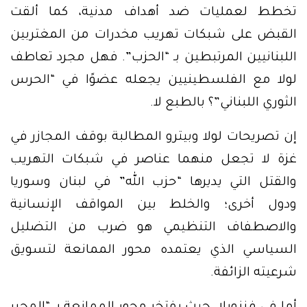
تخطط لعمليات ضد أهداف مدنية، كما ألقت
القبض على شبكات تهريب مخدرات من المغتربين
اللبنانيين المرتبطين بـ “الحزب”. فهل مجرد تعاطف
لولا مع الفلسطينيين يجعله عضوًا في “الحرس
الثوري اللبناني”؟ بالطبع لا.
إن تصريحات لولا وبيترو المطالبة بوقف المجازر في
غزة لا تجعل منهما عناصر في شبكات التهريب
والقتل التي يديرها “حزب الله” في لبنان وسوريا
ودول أخرى؛ والخلط بين المواقف الإنسانية
والاصطفاف التنظيمي هو ضرب من التضليل
السياسي الذي يعتمده محور الممانعة لتسويق
شرعيته الزائفة.