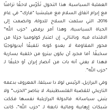
العملية السياسية. هذا التحول تَكَرّس لاحقًا تزامنًا
مع إبرام اتفاق السلام مع ميليشيا “فارك” في عام
2016، التي سلمت السلاح للدولة، وانضمت إلى
الحياة السياسية، وهذا أمر يرفض “حزب الله”
الاقتداء فيه. وبالتالي، إن اعتبار كولومبيا جزءًا من
محور المقاومة لا يعدو كونه تلفيقًا أيديولوجيًا
سخيفًا. أما مجرد أن يكون بيترو من خلفية يسارية
فهذا لا يعني أنه بات من أنصار إيران أو حليفًا لـ
“حزب الله”.
وفي البرازيل، الرئيس لولا دا سيلفا، المعروف بدعمه
التاريخي للقضية الفلسطينية، لا يناصر “الحزب” ولا
يتبنى سياساته. فالدولة البرازيلية نفسها فككت
شبكات إرهابية ومالية تابعة لـ “حزب الله”، كانت