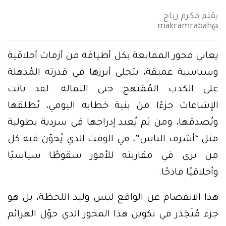
بقلم مكرم رباح
@makramrabah
يعاني محور الممانعة بكل أطيافه من أزمات أخلاقية
وسياسية عميقة، يتجلى أبرزها في قدرته المُذهلة
على الكذب المُمَنهج حتى الثمالة. لقد باتت
الإشاعات جزءًا من بنية خطابه اليومي، يُطلقها
ويُصدقها، ومن ثم يُعيد إدراجها في سردية بطولية
مثل “أشرف الناس”، في الوقت الذي يُخوّن فيه كل
من يرى في مقاربته للأمور سقوطًا سياسيًا
وأخلاقيًا فادحًا.
هذا الانفصام عن الواقع ليس وليد اللحظة، بل هو
جزء مُتَجَذر في تكوين هذا المحور الذي حوّل الهزائم