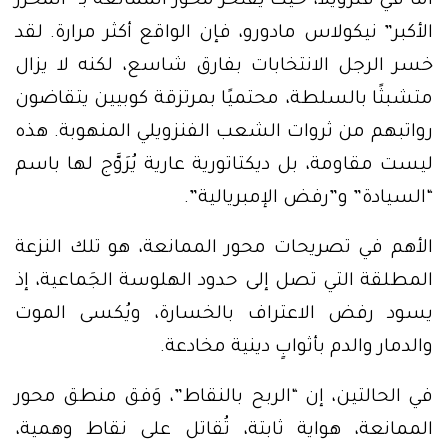
أما في فنزويلا، حيث يفتخر محور الممانعة بـ “المحرر
الأكبر” نيكولاس مادورو، فإن الواقع أكثر مرارة. لقد
خسر الرجل الانتخابات بفارق شاسع، لكنه لا يزال
متشبثًا بالسلطة، محتميًا بمرتزقة كوبيين يتقاضون
رواتبهم من ثروات الشعب الفنزويلي المنهوبة. هذه
ليست مقاومة، بل ديكتاتورية عارية يُرَوَّج لها باسم
“السيادة” و”رفض الإمبريالية”.
الأهم في تصريحات محور الممانعة، هو تلك النزعة
المطلقة التي تصل إلى حدود الهلوسة الجَماعية، إذ
يسود رفض الاعتراف بالخسارة، ويُكسى الموت
والدمار والدم بأثوابٍ دينية مخادعة.
في الحالتين، إن “الربح بالنقاط”، وَفق منطق محور
الممانعة، هواية ثابتة، تُقاتل على نقاط وهمية،