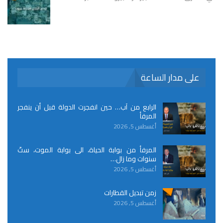
على مدار الساعة
الرابع من آب… حين انفجرت الدولة قبل أن ينفجر
المرفأ
أغسطس 5, 2026
المرفأ من بوابة الحياة، الى بوابة الموت، ستّ
سنوات وما زال…
أغسطس 5, 2026
زمن تبديل القطارات
أغسطس 5, 2026