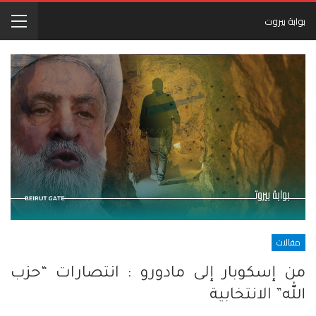
بوابة بيروت
مقالات
من إسكوبار إلى مادورو : انتصارات “حزب
الله” الانتخابية