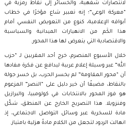
لانتصارات شفهية، والخسائر إلى نقاط رمزية في
“معركة الوعي”؛ إنه تعبير شاع مؤخرًا في خطاب
أبواقه الإعلامية، كنوع من التعويض النفسي أمام
هذا الكَم من الانهيارات الميدانية والسياسية
والاقتصادية التي يتعرض لها هذا المحور.
خلال الأسبوع المنصرم، خرج أحد المقربين لـ “حزب
الله” عبر وسيلة إعلام عربية ليدافع عن فكرة مفادها
أن “محور المقاومة” لم يخسر الحرب، بل خسر جولة
بالنقاط، مضيفًا أن خير دليل على “النصر” المزعوم
هو فوز المحور بالانتخابات في كولومبيا، والبرازيل
وفنزويلا. هذا التصريح الخارج عن المنطق، شكّل
مادة للسخرية عبر وسائل التواصل الاجتماعي، إذ
انهالت الردود لتجعل من الكلام مادةً هزلية بامتياز.