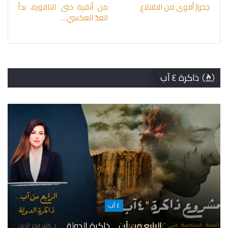
جذورٌ أقوى من الاقتلاع
من أنقرة حتى الناقورة، بدأ
العدّ العكسي…
ذاكرة ٤ آب
٤ آب
الرابع من آب… ذاكرة الدولة