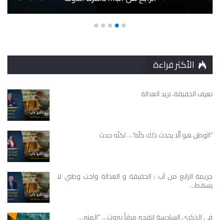
الأكثر قراءة
نعرف الحقيقة، نريد العدالة
“الوطن هو ألّا يحدث ذلك كلّه”… لكنّه حدث
جريمة الرابع من آب : الحقيقة و العدالة واجب وطني لا
يسقط…
في الذكرى السادسة لتفجير مرفأ بيروت… “المنبر…