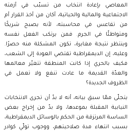
المعاصي بإعادة انتخاب من تسبّب في أزمته
الاجتماعية والمالية والحياتية، أكان من أخذ القرار أم
من تقاعس في محاسبته، لأنه يصبح شريكًا
ومتواطئًا في الجرم. فمن يرتكب الفعل نفسه
وينتظر نتيجة مغايرة، تكون المشكلة منه حصرًا.
وعليه، إن الديمقراطية تقتضي العودة إلى الشعب،
فكيف بالحري إذا كانت المنطقة تتغيّر معالمها
والعدّة القديمة ما عادت تنفع ولا تعمل في
الظروف الجديدة؟
يتجلّى ممّا سبق بيانه، أنه لا بدّ أن تجرى الانتخابات
النيابية المقبلة بموعدها، ولا بدّ من إخراج بعض
الساسة المرتزقة من الحكم بالوسائل الديمقراطية،
بسبب انتهاء مدة صلاحيتهم، ووجوب تولّي كوادر