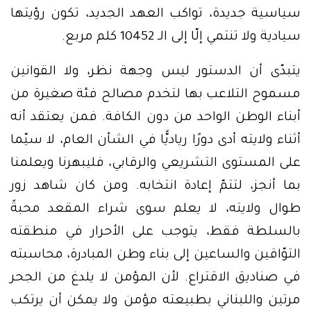
سياسية جديدة، تواكب العهد الجديد، تكون رؤيتها
سيادية ولا تنتمي إلّا إلى الـ 10452 كلم مربع.
يتبدّى أن الدستور ليس وجهة نظر، ولا القوانين
مسموح التلاعب بها لتخدم مصالح فئة صغيرة من
أبناء الوطن الواحد من دون الكافة. فمن يعتقد أنه
أثناء ولايته أدى دورًا رياديًّا في الشأن العام، لا سيّما
على المستوى التشريعي والرقابي، فليبهرنا ويعلمنا
بما أنجز، لتتمّ إعادة انتخابه. ومن كان شاهد زور
طوال ولايته، لا يعلم سوى شراء المقعد محبةً
بالسلطة فقط، يتوجب على الأحرار في منطقته
التوّاقين والساعين إلى بناء وطن المبادرة، محاسبته
في صناديق الاقتراع. لأن المؤمن لا يلدغ من الجحر
مرتين واللبناني بطبيعته مؤمن ولا يمكن أن يرتكب