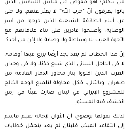
من يتكلّم؟ أهو مفوَّض عن ملايين اللبنانيين الذين
باتوا يعرفون أنّ “حزب الله” لا يعبّر عنهم، ولا حتى
عن أبناء الطائفة الشيعية الذين خرجوا من أسر
الوصاية، وأصبحوا قادرين على بناء علاقاتهم مع
الأخوة العرب بلا وساطة ولا وصاية ولا إذن من أحد؟
إنّ هذا الخطاب لم يعد يجد أرضًا يزرع فيها أوهامه،
لا في الداخل اللبناني الذي شبع كذبًا، ولا في وجدان
العرب الذين اكتووا بنار محاور الدمار القادمة من
طهران. وبالتالي، فكل محاولة لتلميع الوجه الكالح
للمشروع الإيراني في لبنان صارت عبثًا في زمنٍ
انكشف فيه المستور.
لذلك نقولها بوضوح، آن الأوان لإحالة نعيم قاسم
إلى التقاعد المبكر، فلبنان لم يعد يتحمّل خطابات