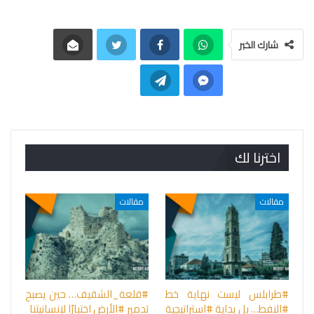
شارك الخبر
اخترنا لك
مقالات
مقالات
#طرابلس ليست نهاية خط
#قلعة_الشقيف… حين يصبح
#النفط… بل بداية #استراتيجية
تدمير #الأرض اختبارًا لإنسانيتنا