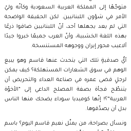
متوجّهًا إلى المملكة العربية السعودية وكأنّه وليّ
الأمر في شؤون اللبنانيين. لكن الحقيقة الواضحة
التي لم يعد يجهلها أحد، أنّ اللبنانيين ضاقوا ذرعًا
بهذه اللغة الخشبية، وأنّ العرب جميعًا خبروا جيدًا
ألاعيب محور إيران ووجوهه المستنسخة.
أيُّ صدقيةٍ تلك التي يتحدث عنها قاسم وهو يبيع
الوهم في سوق الشعارات المستهلكة؟ كيف يمكن
لرجلٍ قضى عمره في صناعة العداء والتحريض أن
يتنطّح فجأة بصفة المصلح الداعي إلى “الأخوّة
العربية”؟! إنّها كوميديا سوداء يضحك منها الناس
بدل أن يصدّقوها.
ونسأل بصراحة، من يمثّل نعيم قاسم اليوم؟ باسم