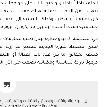
الملف داخلياً بامتياز، ويفتح الباب على مواجهات 
تذهب. ومن الناحية العملية، هناك عقبات عديدة م
كان حقيقيا أو شكليا، وكذلك بالنسبة إلى قدم الم
حساسية كشف أسماء لبنانيين قد يكونون اليوم في
في المحصلة، لا تبدو خطوة لبنان طلب معلومات من 
لمدى استعداد سوريا الجديدة للقطع مع إرث الما
كشف الحقائق. ما بين فتح باب العدالة أو الاكت
مرهوناً بإرادة سياسية وقضائية يصعب حتى الآن الج
إن الآراء والمواقف الواردة في المقالات والتعليقات الم
تعكس بالضرورة رأي "بوابة بيروت" أو إد