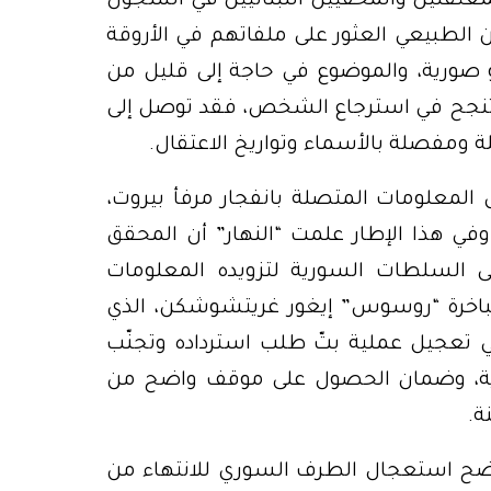
عتقلين والمخفيين اللبنانيين في السجون
لطبيعي العثور على ملفاتهم في الأروقة
صورية، والموضوع في حاجة إلى قليل من
 تنجح في استرجاع الشخص، فقد توصل إلى
ة ومفصلة بالأسماء وتواريخ الاعتقال.
كل المعلومات المتصلة بانفجار مرفأ بيروت،
 هذا الإطار علمت “النهار” أن المحقق
ى السلطات السورية لتزويده المعلومات
لباخرة “روسوس” إيغور غريتشوشكن، الذي
في تعجيل عملية بتّ طلب استرداده وتجنّب
قليدية، وضمان الحصول على موقف واضح من
ة.
اضح استعجال الطرف السوري للانتهاء من