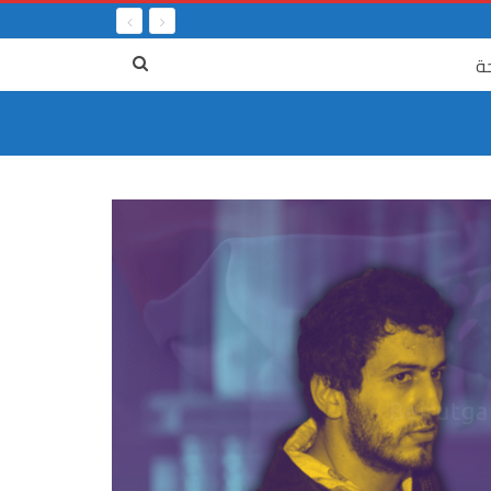
ة
٤ آب
الرابع من آب… حين انفجرت الدولة قبل أن
الى الذي