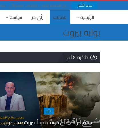
جديد الأخبار
بين المطمر الصحي والمكب العشوائي… سرار ف
الرئيسية
مقالات
رأي حر
سياسة
بوابة بيروت
ذاكرة ٤ آب
٤ آب
ست سنوات على جريمة مرفأ بيروت : مجرمون