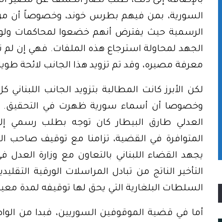
بالإضافة إلى ذلك، طلب نصار الكشف عن مصير الم
السورية، بمن فيهم بطرس خوند، وخصوصاً أن من ا
الرسمية حيث يفترض أنهم خضعوا لمحاكمات ولو 
الجهد لمحاولة استرجاع هذه الملفات. فهي إن لم
معرفة مصيره، وقد تم تزويد هذا الجانب لائحة طويل
لكن الأبرز كانت المطالبة بتزويد الجانب اللبناني 
وخصوصا أن أسماء سورية ظهرت في التحقيق. وفي
العدلي طارق البيطار كان توجه بطلب رسمي إل
المتوافرة في القضية، تزامنا مع توقيف صاحب ا
يجهد القضاء اللبناني بالتعاون مع وزارة العدل 
التأخير الناتج من تبادل المراسلات الورقية الت
السلطات البلغارية التي يحق لها توقيفه لمدة معين
أما في قضية الموقوفين السوريين، فبدا من الو