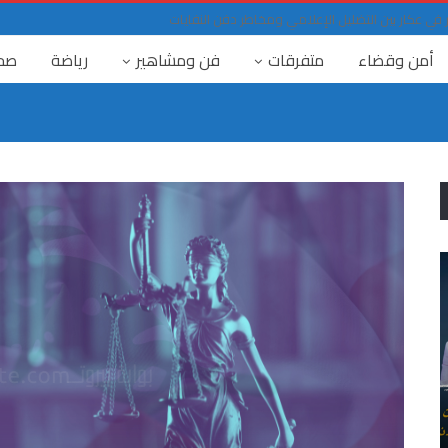
ي عكار بين التضليل الإعلامي ومخاطر دفن النفايات
أمن وقضاء
متفرقات
فن ومشاهير
رياضة
صح
٤ آب
هل يتحمل ماكرون مسؤولية إسقاط الحقيقة