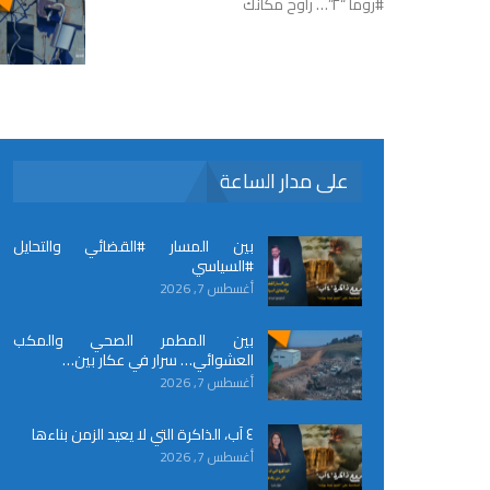
#روما “٢”… راوح مكانك
على مدار الساعة
بين المسار #القضائي والتحايل
#السياسي
أغسطس 7, 2026
بين المطمر الصحي والمكب
العشوائي… سرار في عكار بين…
أغسطس 7, 2026
٤ آب، الذاكرة التي لا يعيد الزمن بناءها
أغسطس 7, 2026