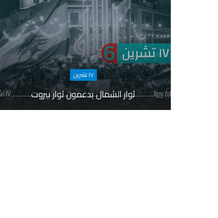
١٧ تشرين
ثوار الشمال يدعمون ثوار بيروت