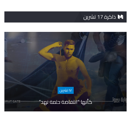
ذاكرة 17 تشرين
١٧ تشرين
كأنها “انتفاضة حلمة نهد”