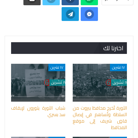
اخترنا لك
١٧ تشرين
١٧ تشرين
الثورة تُخرج محافظ بيروت من
شباب الثورة يثورون لإيقاف
السلطة وتُساهم في إيصال
سد بسري
قاضٍ شريف إلى موقع
المحافظ