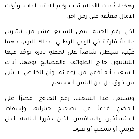
وهكذا، دُفنت الأحلام تحت ركام الانقسامات، وتُركت
الآمال معلّقة على زمنٍ آخر.
لكن رغم الخيبة، يبقى السابع عشر من تشرين
علامةً فارقة في الوعي الوطني. فذلك اليوم، مهما
غُيّب، سيظل شاهداً على لحظةٍ نادرة توحّد فيها
اللبنانيون خارج الطوائف والمصالح يومها، أدرك
الشعب أنه أقوى من زعمائه، وأن الخلاص لا يأتي
من فوق، بل من الناس أنفسهم.
وسيبقى هذا الشعب، رغم الجروح، مصرّاً على
المضيّ قدماً في تصحيح خياراته، وإسقاط
المتسلّقين والمنافقين الذين دمّروا أحلامه لأجل
كرسيٍ أو منصبٍ أو نفوذ.