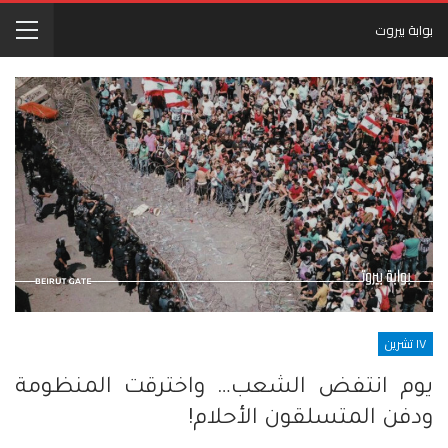
بوابة بيروت
١٧ تشرين
يوم انتفض الشعب… واخترقت المنظومة
ودفن المتسلقون الأحلام!