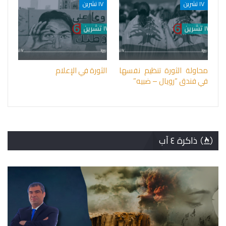
١٧ تشرين
١٧ تشرين
محاولة الثورة تنظيم نفسها
الثورة في الإعلام
في فندق “رويال – ضبيه”
ذاكرة ٤ آب