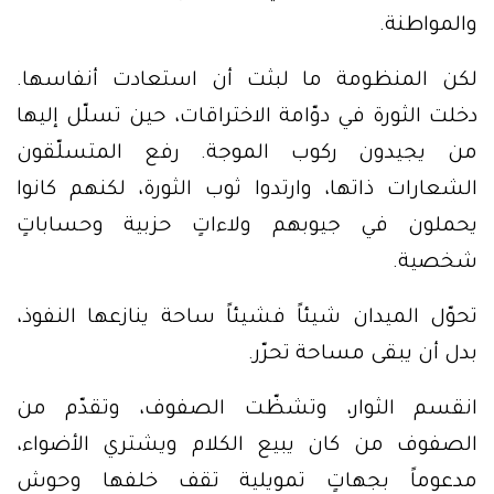
والمواطنة.
لكن المنظومة ما لبثت أن استعادت أنفاسها.
دخلت الثورة في دوّامة الاختراقات، حين تسلّل إليها
من يجيدون ركوب الموجة. رفع المتسلّقون
الشعارات ذاتها، وارتدوا ثوب الثورة، لكنهم كانوا
يحملون في جيوبهم ولاءاتٍ حزبية وحساباتٍ
شخصية.
تحوّل الميدان شيئاً فشيئاً ساحة ينازعها النفوذ،
بدل أن يبقى مساحة تحرّر.
انقسم الثوار، وتشظّت الصفوف، وتقدّم من
الصفوف من كان يبيع الكلام ويشتري الأضواء،
مدعوماً بجهاتٍ تمويلية تقف خلفها وحوش