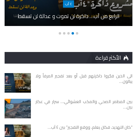
٤ آب
الرابع من آب… ذاكرة لن تموت و عدالة لن تسقط
الأكثر قراءة
الى الذين فجّروا ذاكرتهم قبل أو بعد تفجير المرفأ ولا
يبالون…
بين المطمر الصحي والمكب العشوائي… سرار في عكار
بين…
“كان التهديد، فكان يعلم، ووقع التفجير” بين ٤ آب…