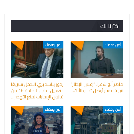
اخترنا لك
أمن وقضاء
أمن وقضاء
ماهر أبو شقرا: “إعلان الإطار”
زخور يناشد بري التدخل تشريعًا
نتيجة مسار أوصل “حزب الله”…
: تعديل عاجل للمادة 16 من
قانون الإيجارات لمنع التهجير…
أمن وقضاء
أمن وقضاء