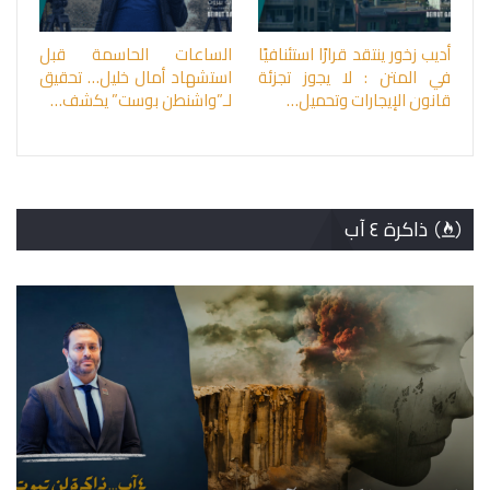
أديب زخور ينتقد قرارًا استئنافيًا
الساعات الحاسمة قبل
في المتن : لا يجوز تجزئة
استشهاد أمال خليل… تحقيق
قانون الإيجارات وتحميل…
لـ”واشنطن بوست” يكشف…
ذاكرة ٤ آب