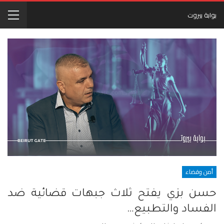
بوابة بيروت
أمن وقضاء
حسن بزي يفتح ثلاث جبهات قضائية ضد
الفساد والتطبيع…