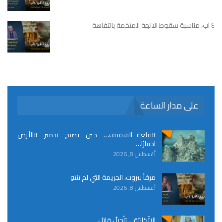
٤ آب، مناسبة سقوط الآلهة المتخمة بالتفاهة
على مدار الساعة
#قلعة_الشقيف… حين يصبح تدمير #الأرض
اختبارًا…
أغسطس 8, 2026
مرفأ بيروت، الجريمة التي لم تنتهِ
أغسطس 8, 2026
الاتّكاليّة… تأجيلٌ قاتل