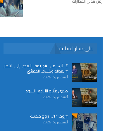
زمن تبديل القطارات
على مدار الساعة
٤ آب، من #جريمة العصر إلى انتظار
#العدالة وكشف الحقائق
أغسطس 6, 2026
ذكرى مأثرة الأيادي السود
أغسطس 6, 2026
#روما “٢”… راوح مكانك
أغسطس 6, 2026