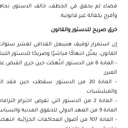
قضاء لم يحقق في الخطف، خالف الدستور، تجا
وأفرج بكفالة غير قانونية.
خرق صريح للدستور والقانون
إن استمرار توقيف هنيبعل القذافي لعشر سنوات، 
القانون، يمثّل انتهاكًا مباشرًا وصريحًا للدستور الل
– المادة 8 من الدستور: انتُهكت حين جرى الق
المبرر.
– المادة 20 من الدستور: سقطت حين ف
والميليشيات.
– المادة 2 من الدستور التي تفرض احترام الت
المادة 9 من العهد الدولي للحقوق المدنية والسياسية الذي يحظر الاحتجاز التعسفي.
– المادة 107 من أصول المحاكمات الجزائية: ا