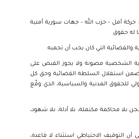
 حركة أمل – حزب الله – جهات سورية أمنية
ا له حقوق.
ية والقضائية التي كان يجب أن تحميه.
ّ “الحرية الشخصية مصونة ولا يجوز القبض على
أو حبسه إلا وفق أحكام القانون”، والمادة 20 تضمن استقلال السلطة القضائية وحق كل
 أن المادة 9 من العهد الدولي للحقوق المدنية والسياسية، الذي وقّع
بلا محاكمة مكتملة، بلا أدلة، بلا شهود،
 على أن التوقيف الاحتياطي استثناء لا قاعدة،