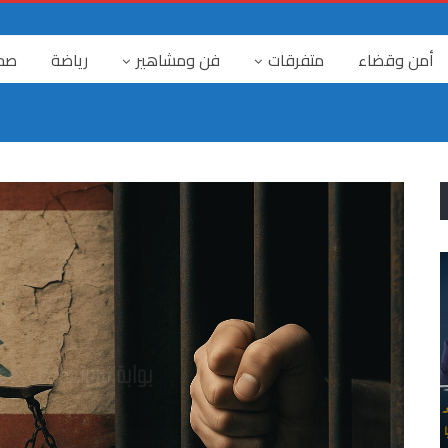
أمن وقضاء
متفرقات
فن ومشاهير
رياضة
صح
٤ آب
الرابع من آب… حين