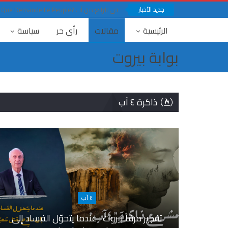
جديد الأخبار
في الرابع من آب ?Que Demande Le Peuple
الرئيسية
مقالات
رأي حر
سياسة
بوابة بيروت
ذاكرة ٤ آب
٤ آب
فجير مرفأ بيروت : عندما يتحوّل الفساد إلى