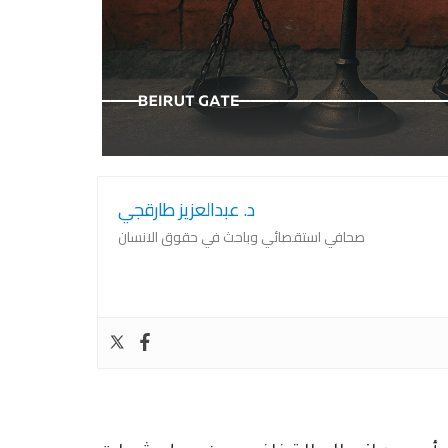
الة تنتظر
كي لا ننسى ٤ آب
د. عبدالعزيز طارقجي
صحافي استقصائي وباحث في حقوق الانسان