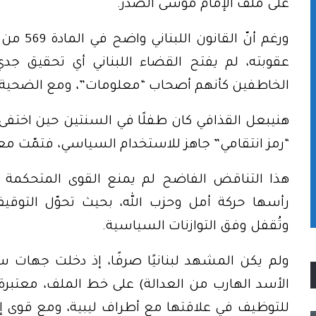
على ملف الإمام موسى الصدر.
ورغم أنّ
عقوبته، لم يفتح القضاء اللبناني أي تحقيق جد
الخاطفين كأنهم أصحاب “معلومات”، ومع الضحية ك
“رمز انتقامي” جاهز للاستخدام السياسي، فتمّت مع
هذا التناقض الفاضح لم يمنع القوى المتحكمة ب
رأسها حركة أمل وحزب الله، بحيث تحوّل التوقيف
وتُقفل وفق التوازنات السياسية.
ولم يكن المشهد لبنانيًا صرفًا، إذ دخلت جهات س
الأسد الهارب من العدالة) على خط الملف، معتبرة
للتوظيف في علاقتها مع أطراف ليبية، ومع قوى إق