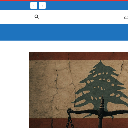
ة
٤ آب
٤ آب
 توقف الزمن وما زالت