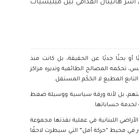
أسر هانيبال القذافي بين ميليشيات
 أو بحثًا جديًا عن الحقيقة، بل كانت منذ
سييس، تحكمه المصالح الطائفية وتديره مراكز
لتابع المطيع لا الحَكَم المستقل.
متهم، بل لأنه ورقة سياسية ووسيلة ضغط
 لخدمة حساباتها.
أراضي اللبنانية في عملية نفذتها مجموعة
ور في محيط “حركة أمل” التي سيطرت لاحقًا