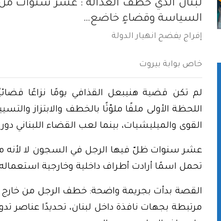
لبنان الذي خطف العدالة : عشر سنوات من 
السياسة وقضاءٍ خاضع…
إفراج يفضح انهيار الدولة
خاص بوابة بيروت
لم تكن قضية هنيبعل القذافي يومًا نزاعًا قضائيًا
اللحظة الأولى ملفًا ملوّثًا بالخطف والابتزاز والت
القوى والميليشيات، بينما لعب القضاء اللبناني دور ا
عشر سنوات ظلّ فيها الرجل في السجون لا لأنه 
تحمل اسمًا أرادت أطراف داخلية وخارجية استعماله
القصة بدأت بجريمة واضحة: خطف الرجل من خارج ال
مرتبطة بجهات نافذة داخل لبنان، تحديدًا عناصر تد