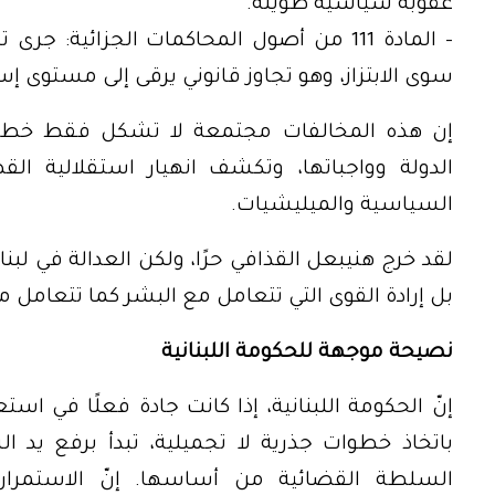
عقوبة سياسية طويلة.
– المادة 111 من أصول المحاكمات الجزائية:
سوى الابتزاز، وهو تجاوز قانوني يرقى إلى مستوى 
إن هذه المخالفات مجتمعة لا تشكل فقط خطأ ق
الدولة وواجباتها، وتكشف انهيار استقلالية الق
السياسية والميليشيات.
لقد خرج هنيبعل القذافي حرًا، ولكن العدالة في لبن
بل إرادة القوى التي تتعامل مع البشر كما تتعامل م
نصيحة موجهة للحكومة اللبنانية
إنّ الحكومة اللبنانية، إذا كانت جادة فعلًا في ا
باتخاذ خطوات جذرية لا تجميلية، تبدأ برفع يد ا
السلطة القضائية من أساسها. إنّ الاستمرار