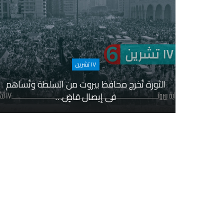
١٧ تشرين
الثورة تُخرج محافظ بيروت من السلطة وتُساهم
في إيصال قاضٍ…