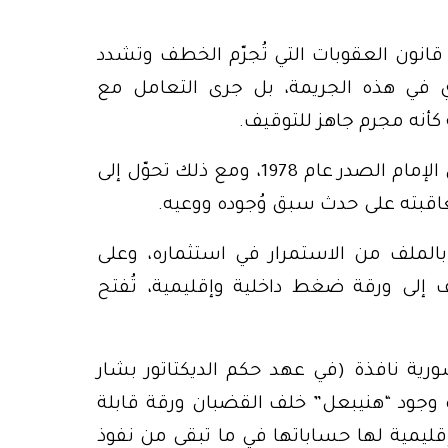
 القانون اللبناني واضح في المادة 569 من قانون العقوبات التي تُجرّم الخطف وتشدد
ي في هذه الجريمة، بل جرى التعامل مع
أنه مجرم جاهز للتوقيف.
هنيبعل القذافي كان طفلًا في السنتين حين اختفى الإمام الصدر عام 1978، ومع ذلك تحوّل إلى
اقبته على حدث سبق وُجوده ووعيه.
الملف من الاستمرار في استثماره، وعلى
 إلى ورقة ضغط داخلية وإقليمية، تُفتح
ورية نافذة (في عهد حكم الديكتاتور بشار
 وجود “هنيبعل” خلف القضبان ورقة قابلة
ليمية لها حساباتها في ما تبقى من نفوذ