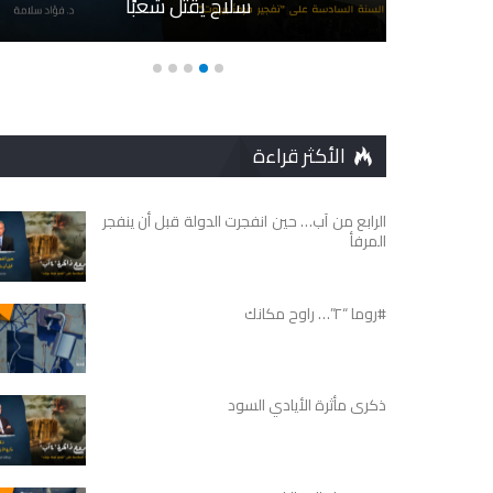
سلاحٍ يقتل شعبًا
نع
الأكثر قراءة
الرابع من آب… حين انفجرت الدولة قبل أن ينفجر
المرفأ
#روما “٢”… راوح مكانك
ذكرى مأثرة الأيادي السود