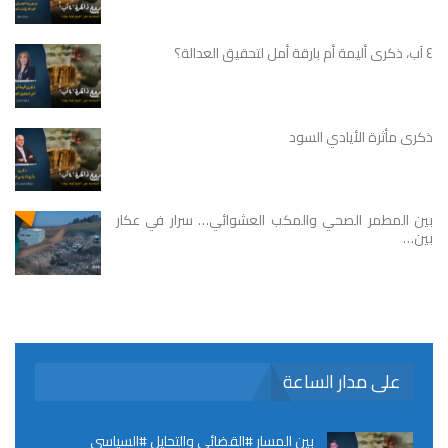
٤ آب، ذكرى أليمة أم بارقة أمل لتحقيق العدالة؟
ذكرى مأثرة الأيادي السود
بين المطمر الصحي والمكب العشوائي… سرار في عكار
بين…
على مدار الساعة
بين المسار #القضائي والتحايل #السياسي