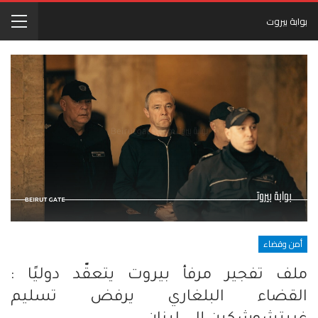
بوابة بيروت
أمن وقضاء
ملف تفجير مرفأ بيروت يتعقّد دوليًا :
القضاء البلغاري يرفض تسليم