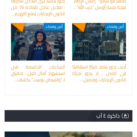
ماهر أبو شقرا: “إعلان الإطار”
زخور يناشد بري التدخل تشريعًا
نتيجة مسار أوصل “حزب الله”…
: تعديل عاجل للمادة 16 من
قانون الإيجارات لمنع التهجير…
أمن وقضاء
أمن وقضاء
أديب زخور ينتقد قرارًا استئنافيًا
الساعات الحاسمة قبل
في المتن : لا يجوز تجزئة
استشهاد أمال خليل… تحقيق
قانون الإيجارات وتحميل…
لـ”واشنطن بوست” يكشف…
ذاكرة ٤ آب