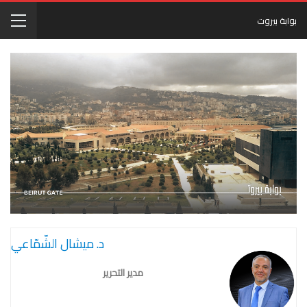
بوابة بيروت
د. ميشال الشّمّاعي
مدير التحرير