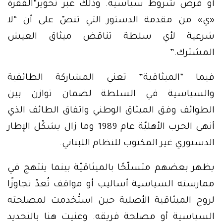
أو فرض شروط سياسية. وذلك عبر تحوير“الفقرة
«ي» من مقدمة الدستور التي تنصّ على أن “لا
شرعية لأي سلطة تناقض ميثاق العيش
المشترك.”
فيما “الميثاقية” تعني المشاركة الطائفية
والسياسية في السلطة لضمان توازن بين
الطوائف وفق الميثاق الوطني واتفاق الطائف الذي
أنهى الحرب الأهليّة عام 1989 وما زال يشكّل الإطار
الدستوري غير المكتوب للنظام اللبناني.
يظهر بعضهم متسلّحًا بالميثاقيّة بينما ينتهج في
ممارسته السياسية أساليب أو مواقف تُعدّ تجاوزًا
لروح الميثاقية الأصلية حين استُخدمت لمصلحته
السياسية أو مصلحة فريقه. وعنيت هنا بالتحديد