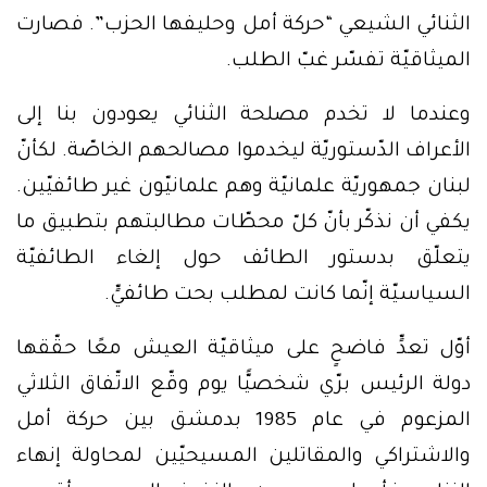
الثنائي الشيعي “حركة أمل وحليفها الحزب”. فصارت
الميثاقيّة تفسّر غبّ الطلب.
وعندما لا تخدم مصلحة الثنائي يعودون بنا إلى
الأعراف الدّستوريّة ليخدموا مصالحهم الخاصّة. لكأنّ
لبنان جمهوريّة علمانيّة وهم علمانيّون غير طائفيّين.
يكفي أن نذكّر بأنّ كلّ محطّات مطالبتهم بتطبيق ما
يتعلّق بدستور الطائف حول إلغاء الطائفيّة
السياسيّة إنّما كانت لمطلب بحت طائفيٍّ.
أوّل تعدٍّ فاضحٍ على ميثاقيّة العيش معًا حقّقها
دولة الرئيس برّي شخصيًّا يوم وقّع الاتّفاق الثلاثي
المزعوم في عام 1985 بدمشق بين حركة أمل
والاشتراكي والمقاتلين المسيحيّين لمحاولة إنهاء