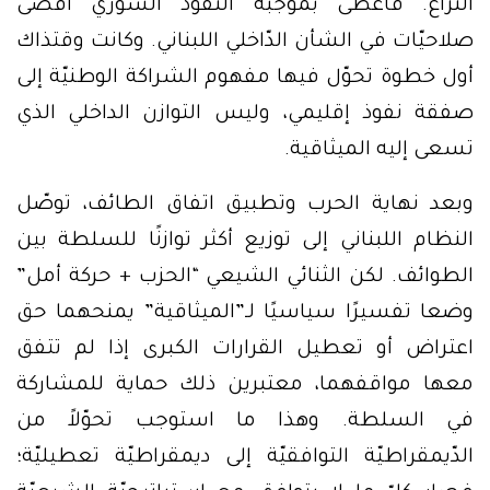
النزاع. فأعطى بموجبه النفوذ السوري أقصى
صلاحيّات في الشأن الدّاخلي اللبناني. وكانت وقتذاك
أول خطوة تحوّل فيها مفهوم الشراكة الوطنيّة إلى
صفقة نفوذ إقليمي، وليس التوازن الداخلي الذي
تسعى إليه الميثاقية.
وبعد نهاية الحرب وتطبيق اتفاق الطائف، توصّل
النظام اللبناني إلى توزيع أكثر توازنًا للسلطة بين
الطوائف. لكن الثنائي الشيعي “الحزب + حركة أمل”
وضعا تفسيرًا سياسيًا لـ”الميثاقية” يمنحهما حق
اعتراض أو تعطيل القرارات الكبرى إذا لم تتفق
معها مواقفهما، معتبرين ذلك حماية للمشاركة
في السلطة. وهذا ما استوجب تحوّلاً من
الدّيمقراطيّة التوافقيّة إلى ديمقراطيّة تعطيليّة؛