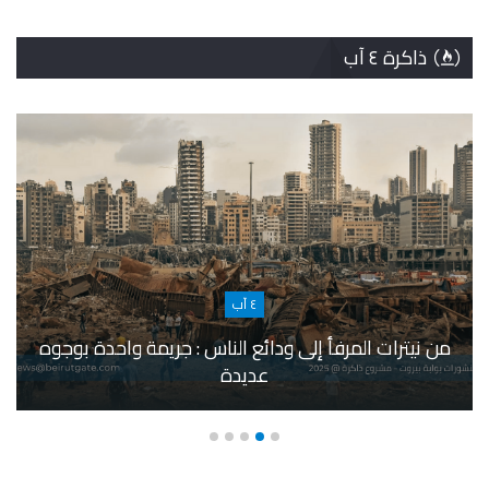
ذاكرة ٤ آب
٤ آب
من نيترات المرفأ إلى ودائع الناس : جريمة واحدة بوجوه
عديدة