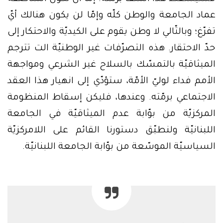
عماد الجامعة والوطن كلّه وإمّا لن يكون هنالك أيّ
تفرّغ؛ وبالتّالي لا وطن يقوم على الكيديّة والاحتكار إلى
حدّ الاحتقار. هذه التصرّفات غير الوطنيّة الت تترجم
الميثاقيّة بالتمسّك بالسلاح غير الشرعي ومواجهة
الأمم فداء لوليّ الأمّة، ستؤدّي إلى انهيار هذا العقد
الاجتماعي برمّته. وعندها، فليكن إسقاط المنظومة
المركزيّة من بوّابة عدم الميثاقيّة في الجامعة
اللبنانيّة ولنطبّق دستورنا القائم على اللامركزيّة
السياسيّة الموسّعة من بوّابة الجامعة اللبنانيّة.