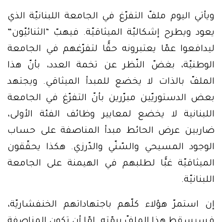
ويأتي اليوم ملفّ التفرّغ في الجامعة اللبنانيّة الذي
يعود ويطرح إشكاليّة الميثاقيّة. فيهبّ “الثنائيّون”
ليدافعوا عمّا يعتبرونه حقًّا لتفرّغهم في الجامعة
الوطنيّة، بغضّ النّظر عن تخمة العدد، بأنّ هذا
الملفّ بالذات لا يخضع للمبدأ الميثاقي. ويجتهد
بعض الدستوريّين مبرّرين بأنّ التفرّغ في الجامعة
اللبنانية لا يخضع لمعايير وظائف الفئة الأولى،
ضاربين عرض الحائط مبدأ المناصفة على حساب
الوجود المسيحي والسّنّي والدّرزي. هكذا يحقّقون
الميثاقيّة غبًّا لطلبهم في الهيمنة على الجامعة
اللبنانيّة.
إن استمرّ هؤلاء كلّهم باجتهاداتهم الخنفشاريّة،
فسيسقط هذا الملفّ برمّته. إمّا أن تكون المناصفة