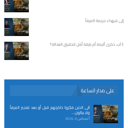
إلى شهداء جريمة المرفأ
٤ آب، ذكرى أليمة أم بارقة أمل لتحقيق العدالة؟
على مدار الساعة
الى الذين فجّروا ذاكرتهم قبل أو بعد تفجير المرفأ
ولا يبالون…
أغسطس 6, 2026