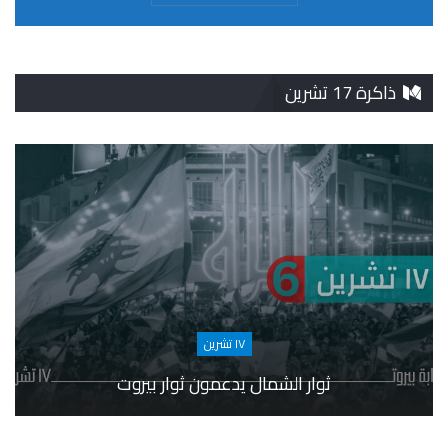
ذاكرة 17 تشرين
١٧ تشرين
ثوار الشمال يدعمون ثوار بيروت