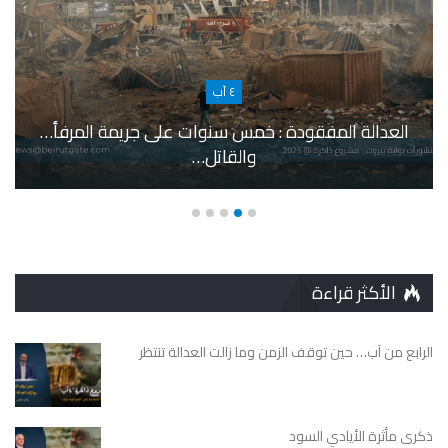
٤ آب
العدالة المفقودة : خمس سنوات على جريمة المرفأ…
والقاتل…
الأكثر قراءة
الرابع من آب… حين توقف الزمن وما زالت العدالة تنتظر
ذكرى مأثرة الأيادي السود