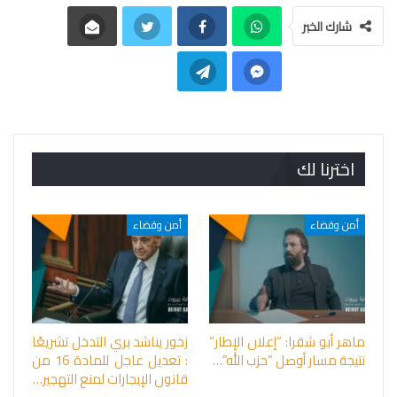
شارك الخبر
اخترنا لك
أمن وقضاء
أمن وقضاء
ماهر أبو شقرا: “إعلان الإطار”
زخور يناشد بري التدخل تشريعًا
نتيجة مسار أوصل “حزب الله”…
: تعديل عاجل للمادة 16 من
قانون الإيجارات لمنع التهجير…