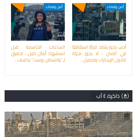
أمن وقضاء
أمن وقضاء
أديب زخور ينتقد قرارًا استئنافيًا
الساعات الحاسمة قبل
في المتن : لا يجوز تجزئة
استشهاد أمال خليل… تحقيق
قانون الإيجارات وتحميل…
لـ”واشنطن بوست” يكشف…
ذاكرة ٤ آب