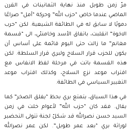
مرّ زمن طويل منذ نهاية الثمانينات في القرن
الماضي عندما خاض “حزب الله” وحركة “أمل” صراعًا
دمويًا لا سابق له في الطائفة الشيعية. لكن “حرب
الاخوة” انقلبت، باتفاق الأسد وخامنئي، الى “قسمة
مغانم” ما زالت حتى اليوم قائمة على أساس أن
يكون للحزب قرار السلاح ولبري قرار السلطة. لكن
هذه القسمة باتت في مرحلة لفظ الانفاس مع
اقتراب موعد نزع السلاح، وكذلك اقتراب موعد
التغيير السياسي في الطائفة.
في هذا السياق، يتمتع بري بحظ “يفلق الصخر” كما
يقال. فقد كان “حزب الله” لأعوام خلت في زمن
السيد حسن نصرالله قد شكلّ لجنة تتولى التحضير
لوراثة بري “بعد عمر طويل”. لكن عمر نصرالله