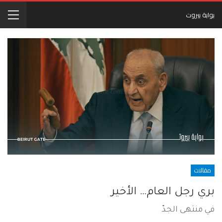
بوابة بيروت
مقالات
بري رجل العام… الأخير
في منتهى الجدّ