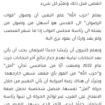
انقضى قبل ذلك وتغيّر كل شيء.
يعلم “حزب الله” علم اليقين أن وصول “قوات
الرضوان” الى القدس هو أسهل من وصول من
يمثله الى رئاسة مجلس النواب إذا ما شغر المنصب
ولم يعد واردًا أن يعود بري اليه.
ويعلم كثيرون أن رئيسًا جديدًا للبرلمان يجب أن يأتي
بعد انتخابات نيابية تهدم جدار نتائج آخر انتخابات جرت
عام 2022 ومنعت أيًا من منافسي ثنائي “أمل”
و”حزب الله” من الفوز بأي مقعد شيعي خارجهما.
ويتردّد أن هناك رغبة أميركية أن يأتي التغيير من خلال
حركة “أمل” نفسها، فتصل شخصية تحمل صفة
الانفتاح على الغرب عبر لوائح الحركة كي تتبوأ رئاسة
البرلمان خلفًا لبري، الأمر الذي يسهل العبور من