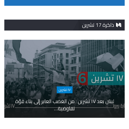
ذاكرة 17 تشرين
١٧ تشرين
لبنان بعد ١٧ تشرين : من الغضب العابر إلى بناء قوّة
تفاوضية…