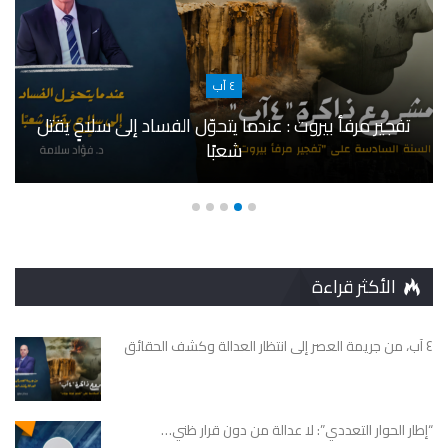
٤ آب
تفجير مرفأ بيروت : عندما يتحوّل الفساد إلى سلاحٍ يقتل
شعبًا
الأكثر قراءة
٤ آب، من جريمة العصر إلى انتظار العدالة وكشف الحقائق
“إطار الحوار التعددي”: لا عدالة من دون قرار ظني…