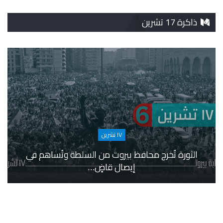
ذاكرة 17 تشرين
١٧ تشرين
الثورة تُخرج محافظ بيروت من السلطة وتُساهم في
إيصال قاضٍ…