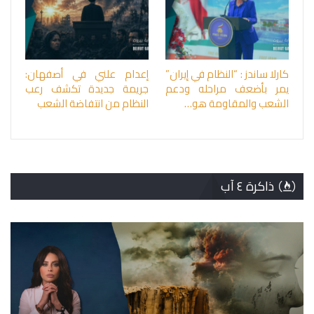
كارلا ساندز : “النظام في إيران”
إعدام علني في أصفهان:
يمر بأضعف مراحله ودعم
جريمة جديدة تكشف رعب
الشعب والمقاومة هو…
النظام من انتفاضة الشعب
ذاكرة ٤ آب