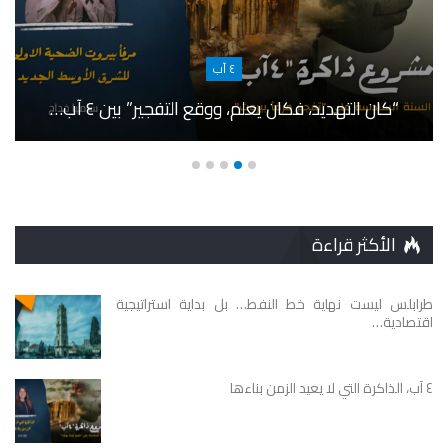
٤ آب
“كان التهديد، فكان يعلم، ووقع التفجير” بين ٤ آب…
الأكثر قراءة
طرابلس ليست نهاية خط النفط… بل بداية استراتيجية
اقتصادية…
٤ آب، الذاكرة التي لا يعيد الزمن بناءها