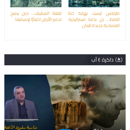
طرابلس ليست نهاية خط
قلعة الشقيف… حين يصبح
النفط… بل بداية استراتيجية
تدمير الأرض اختبارًا لإنسانيتنا
اقتصادية جديدة للبنان
ذاكرة ٤ آب