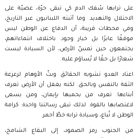
على ترابها سُفك الدم كي تبقى حرّة، عصيّة على
الاحتلال والتهديد. وما أثبته اللبنانيون عبر التاريخ،
وفي محطات قريبة، أن الدفاع عن الوطن ليس
موقفًا عابرًا بل خيار وجود. باختلاف انتماءاتهم،
يجتمعون حين تمسّ الأرض، لأن السيادة ليست
شعارًا بل حقًا لا يُساوَم عليه.
اعتاد العدو تشويه الحقائق وبثّ الأوهام لزعزعة
الثقة بالنفس وبالحق. لكنه يغفل أن الأرض تعرف
أبناءها. تعرف من يحميها بإيمان، ومن يسعى
لاغتصابها بالقوة. لذلك تبقى رسالتنا واحدة: كرامة
الوطن لا تُباع، وسيادة ترابه خطّ أحمر.
من الجنوب رمز الصمود، إلى البقاع الشامخ،