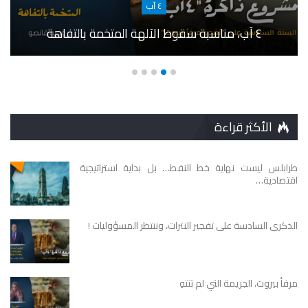
٤ آب
٤ آب، مناسبة سقوط الآلهة المتخمة بالتفاهة
الأكثر قراءة
طرابلس ليست نهاية خط النفط… بل بداية استراتيجية
اقتصادية…
الذكرى السادسة على تفجير النترات، وننتظر المسؤوليات !
مرفأ بيروت، الجريمة التي لم تنتهِ