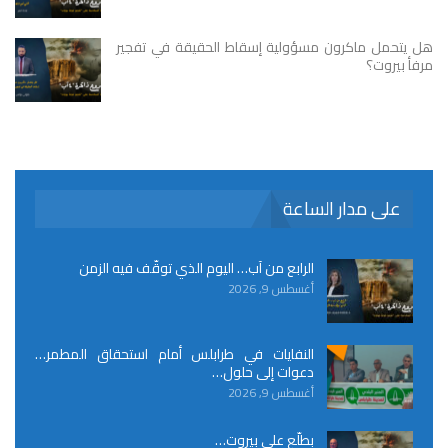
هل يتحمل ماكرون مسؤولية إسقاط الحقيقة في تفجير
مرفأ بيروت؟
على مدار الساعة
الرابع من آب… اليوم الذي توقّف فيه الزمن
أغسطس 9, 2026
النفايات في طرابلس أمام استحقاق المطمر…
دعوات إلى حلول…
أغسطس 9, 2026
بطلّع على بيروت…