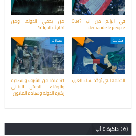
في الرابع من آب ?Que
من يحمي الدولة، ومن
demande le peuple
تكافِئه الدولة؟
مقالات
مقالات
الحكمة التي تُوحِّد نساء العرب
81 عامًا من الشرف والتضحية
والوفاء… الجيش اللبناني
ركيزة الدولة وسيادة القانون
ذاكرة ٤ آب