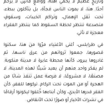
وتاريخٍ عظيم لا يحمي أهله، وواقعٍ قاسٍ لا يرحم
أحدًا. هنا، لا يموت الناس فجأة، بل يتآكلون ببطء،
تحت ثقل الإهمال، وتراكم الخيبات، وسقوفٍ
متصدعة تنتظر لحظة السقوط كما ينتظر الفقراء
معجزة لا تأتي.
في طرابلس، أغنى الأغنياء مرّوا من هنا، سكنوا
قصورها، جمعوا ثرواتهم من عرق ناسها، ثم
غادروها ببرود، كأنها محطة عابرة لا مدينة منكوبة.
لم يفكر واحد منهم أن يعيد شيئًا لهذه المدينة، لا
مصنعًا، لا مشروعًا، لا فرصة عمل تنقذ شابًا من
الهجرة أو من الموت تحت الركام. تركوها للفقر، كأن
الفقر قدرها الأبدي، وكأن أبناءها خُلقوا ليكونوا أرقامًا
في نشرات الأخبار أو صورًا تحت الأنقاض.