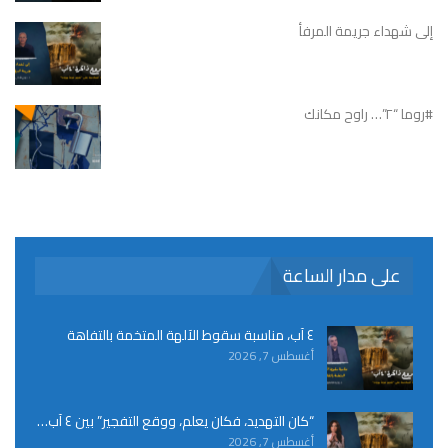
إلى شهداء جريمة المرفأ
#روما “٢”… راوح مكانك
على مدار الساعة
٤ آب، مناسبة سقوط الآلهة المتخمة بالتفاهة
أغسطس 7, 2026
“كان التهديد، فكان يعلم، ووقع التفجير” بين ٤ آب…
أغسطس 7, 2026