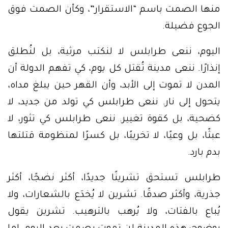
منها الصمت باسم “الاستقرار”، وكأن الصمت فوق
الجوع فضيلة.
اليوم، ننعى طرابلس لا لنكتب مرثية، بل لنُطلق
إنذارًا. ننعى مدينة تُقتل كل يوم، كي تفهم الدولة أن
المدن لا تموت إلى الأبد، وأن القهر حين يبلغ مداه،
يتحول إلى نار. ننعى طرابلس كي تولد من جديد، لا
كضحية، بل كقوة تغيير. ننعى طرابلس كي تثور، لا
عبثًا، بل وعيًا، لا تخريبًا، بل كسرًا لمنظومة قتلتها
بدم بارد.
طرابلس تستحق تشرينًا جديدًا، أكثر نضجًا، أكثر
جذرية، وأكثر صدقًا. تشرين لا يُخدَع بالشعارات، ولا
يُباع بالفتات، ولا يُرهب بالترهيب. تشرين يقول