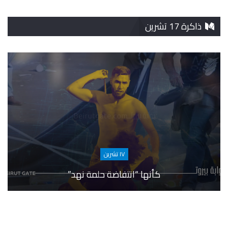
ذاكرة 17 تشرين
١٧ تشرين
كأنها “انتفاضة حلمة نهد”