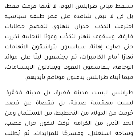
تسقط مباني طرابلس اليوم، لا لأنها هرِمت فقط،
بل كي لا تبقى شاهدة على عهر طبقة سياسية
احترفت الكذب. جدران تتهاوى لتفضح خطابات
فارغة، وسقوف تنهار لتكذّب وعودًا انتخابية تكررت
حتى صارت إهانة. سياسيون يتراشقون الاتهامات
نهارًا أمام الكاميرات، ثم يجتمعون ليلًا على موائد
الوجاهة، يتقاسمون النفوذ، ويتبادلون الابتسامات،
فيما أبناء طرابلس يدفنون موتاهم بأيديهم.
طرابلس ليست مدينة فقيرة، بل مدينة مُفقَرة.
ليست مهمّشة صدفة، بل مُقصاة عن قصد.
حُرمت من الدولة، من التخطيط، من الاستثمار، ومن
الحد الأدنى من الكرامة. تُركت لتكون خزان غضب،
وساحة استغلال، ومسرحًا للمزايدات، ثم يُطلب