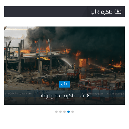
ذاكرة ٤ آب
٤ آب
٤ آب… ذاكرة الدم والرماد