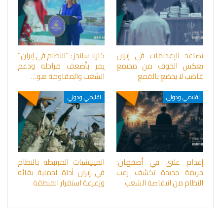
تصاعد الإعدامات في إيران
كارلا ساندز : “النظام في إيران”
يعكس الخوف من مجتمع
يمر بأضعف مراحله ودعم
غاضب لا يخضع بالقمع
الشعب والمقاومة هو…
اقليمي ودولي
اقليمي ودولي
إعدام علني في أصفهان:
الميليشيات المرتبطة بالنظام
جريمة جديدة تكشف رعب
في إيران أداة لحماية بقائه
النظام من انتفاضة الشعب
وزعزعة استقرار المنطقة