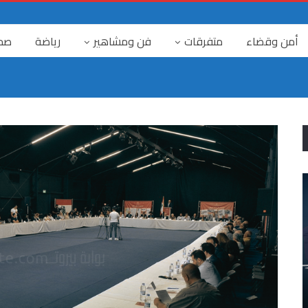
أمن وقضاء
متفرقات
فن ومشاهير
رياضة
صح
٤ آب