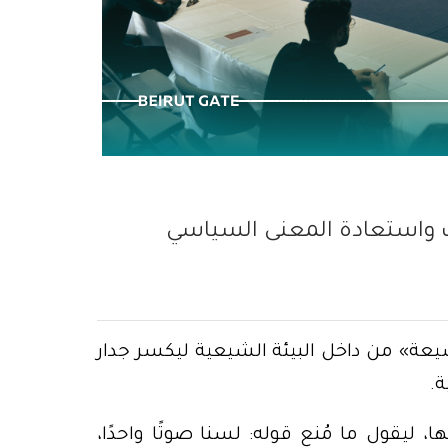
في ذكرى تفجير مرفأ بيروت…
مرفأ بي
وت واستعادة المعنى السياسي
لشيعة» من داخل البيئة الشيعية ليكسر جدار
ة.
، ليقول ما مُنع قوله: لسنا صوتًا واحدًا،