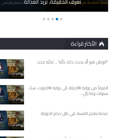
نعرف الحقيقة، نريد العدالة
الأكثر قراءة
“الوطن هو ألّا يحدث ذلك كلّه”… لكنّه حدث
المرفأ من بوابة #الحياة، الى بوابة #الموت، ستّ
سنوات وما زال…
عندما ينفجر الفساد في ظل حكم الدويلة