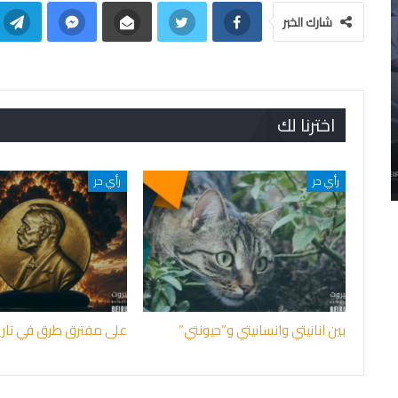
شارك الخبر
اخترنا لك
رأي حر
رأي حر
بين انانيتي وانسانيتي و”حيونتي”
على مفترق طرق في تاريخ