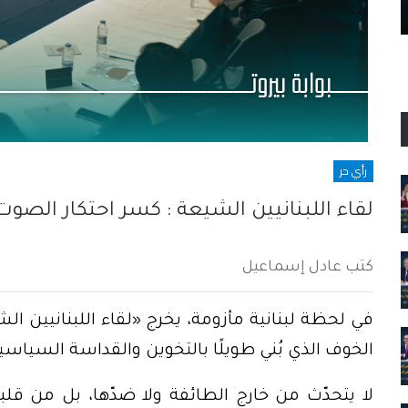
حين مشى الشيّطان في شوارع بيروت
رأي حر
لقاء اللبنانيين الشيعة : كسر احتكار الص
كتب عادل إسماعيل
في لحظة لبنانية مأزومة، يخرج «لقاء اللبنانيين ا
الخوف الذي بُني طويلًا بالتخوين والقداسة السياسي
لا يتحدّث من خارج الطائفة ولا ضدّها، بل من قلبها