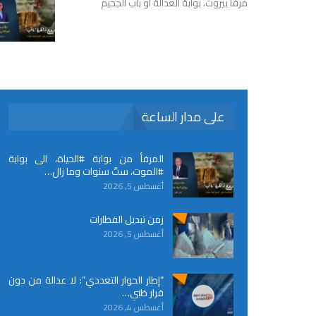
مرفأ بيروت، بوابة العدالة أو باب الجحيم
على مدار الساعة
المرفأ من بوابة #الحياة، الى بوابة
#الموت، ستّ سنوات وما زال…
أغسطس 5, 2026
زمن تبديل القطارات
أغسطس 5, 2026
“إطار الحوار التعددي”: لا عدالة من دون
قرار ظني…
أغسطس 4, 2026