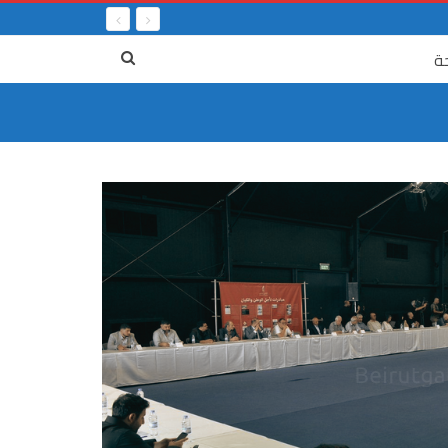
ة
٤ آب