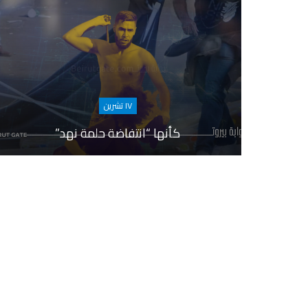
١٧ تشرين
كأنها “انتفاضة حلمة نهد”