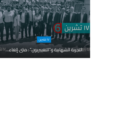
١٧ تشرين
التجربة الشهابية و”التغييريون” : متى إلغاء…