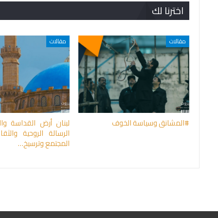
اخترنا لك
مقالات
مقالات
#المشانق وسياسة الخوف
لبنان أرض القداسة وال
الرسالة الروحية والثق
المجتمع وترسيخ…