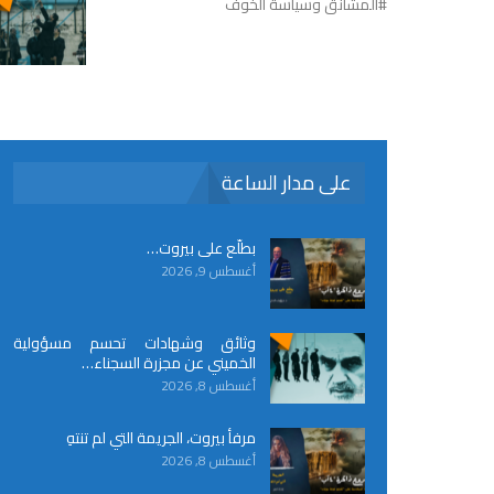
#المشانق وسياسة الخوف
على مدار الساعة
بطلّع على بيروت…
أغسطس 9, 2026
وثائق وشهادات تحسم مسؤولية
الخميني عن مجزرة السجناء…
أغسطس 8, 2026
مرفأ بيروت، الجريمة التي لم تنتهِ
أغسطس 8, 2026