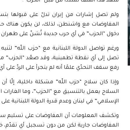
شهد هذا الملف تشدّدًا من قبل “الحزب”.
ولم تصل إشارات من إيران تدلّ على قبولها بتس
المفاوضات مع واشنطن، لذلك، لن يكون هناك حلّ
دخول “الحزب” في أي حرب جديدة تُشنّ على طهران و
ورغم تواصل الدولة اللبنانية مع “حزب اللّه” لثنيه
تصل إلى أي نقطة تطمينية، وقد صعّد “الحزب” مواق
رفع سقف التحدّي علمًا أنه لم يتجرأ على الردّ على أي
وإذا كان سلاح “حزب اللّه” مشكلة داخلية، إلّا
السلاح يعمل بالتنسيق مع “الحزب”، وما الغارات الأ
الإسلامي” في لبنان وعدم قدرة الدولة اللبنانية على
وتكشف المعلومات أن المفاوضات على تسليم سلاح
المفاوضات جارية لكن من دون تسجيل أي تقدّم، خ