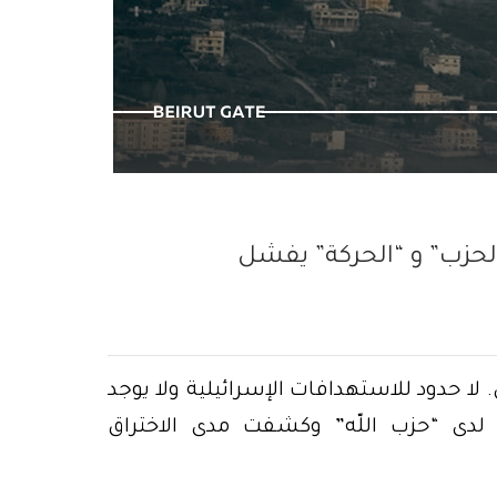
كي لا ننسى ٤ آب
لحزب” و “الحركة” يفشل
 لا حدود للاستهدافات الإسرائيلية ولا يوجد
لدى “حزب اللّه” وكشفت مدى الاختراق