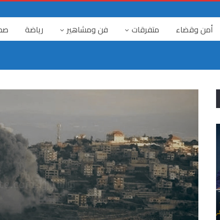
أمن وقضاء
متفرقات
فن ومشاهير
رياضة
صح
٤ آب