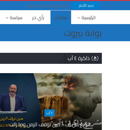
جديد الأخبار
#المشانق وسياسة الخوف
الرئيسية
مقالات
رأي حر
سياسة
بوابة بيروت
ذاكرة ٤ آب
٤ آب
الرابع من آب… حين توقف الزمن وما زالت