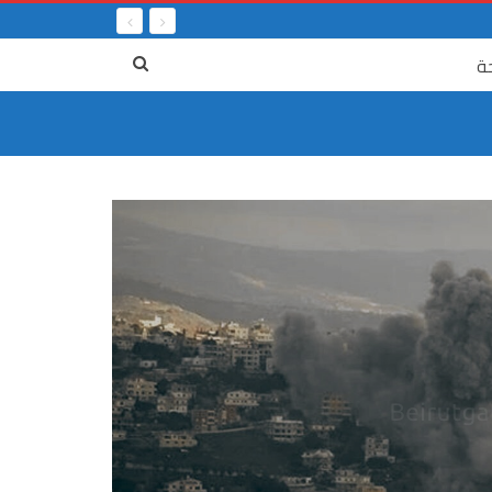
ة
٤ آب
جريمة الر