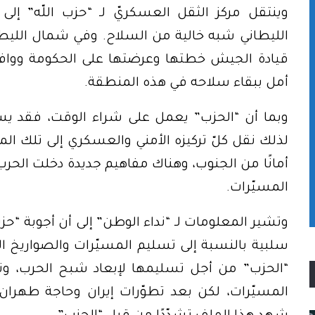
وينتقل مركز الثقل العسكريّ لـ “حزب اللّه” إل
الليطاني شبه خالية من السلاح. وفي شمال الليطاني
قيادة الجيش خطتها وعرضتها على الحكومة ووافقت 
أمل ببقاء سلاحه في هذه المنطقة.
وبما أن “الحزب” يعمل على شراء الوقت، فقد يس
لذلك نقل كلّ تركيزه الأمني والعسكري إلى تلك الم
أمانًا من الجنوب، وهناك مفاهيم جديدة دخلت الحرب
المسيّرات.
وتشير المعلومات لـ “نداء الوطن” إلى أن أجوبة “حزب 
سلبية بالنسبة إلى تسليم المسيّرات والصواريخ ا
“الحزب” من أجل تسليمها لإبعاد شبح الحرب، وتت
المسيّرات، لكن بعد تطوّرات إيران وحاجة طهران