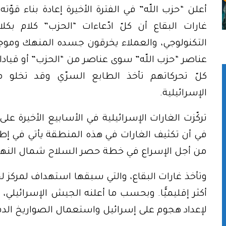
أعلن “حزب اللّه” في الفترة الأخيرة إعادة بناء ق
غارات البقاع أن كلّ ادّعاءات “الحزب” كلام بك
التكنولوجي، والعملاء يخرقون جسده المنهك وموج
عناصر “حزب اللّه” سوى عناصر من “الحزب” أو قيادا
كلّ تحركاتهم تأخذ الطابع السرّي وقد تخلو 
الإسرائيلية.
تركّزت الغارات الإسرائيلية في الأسابيع الأخيرة 
في أن تكثيف الغارات في هذه المنطقة يأتي في إطار 
من أجل الإسراع في خطة حصر السلاح شمال النه
وتأخذ غارات البقاع، والتي سبقها استهداف لمركز ل
أكثر إقليميًّا. وبحسب ما أعلنه الجيش الإسرائيلي،
لإعداد هجوم على إسرائيل واستعمال الصواريخ الدق