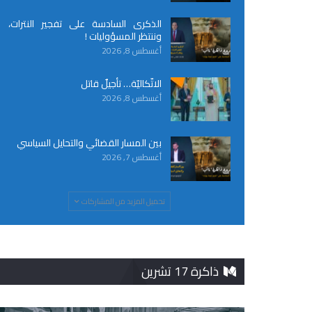
الذكرى السادسة على تفجير النترات،
وننتظر المسؤوليات !
أغسطس 8, 2026
الاتّكاليّة… تأجيلٌ قاتل
أغسطس 8, 2026
بين المسار القضائي والتحايل السياسي
أغسطس 7, 2026
تحميل المزيد من المشاركات
ذاكرة 17 تشرين