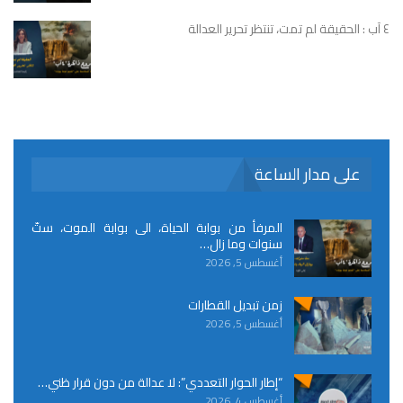
٤ آب : الحقيقة لم تمت، تنتظر تحرير العدالة
على مدار الساعة
المرفأ من بوابة الحياة، الى بوابة الموت، ستّ
سنوات وما زال…
أغسطس 5, 2026
زمن تبديل القطارات
أغسطس 5, 2026
“إطار الحوار التعددي”: لا عدالة من دون قرار ظني…
أغسطس 4, 2026