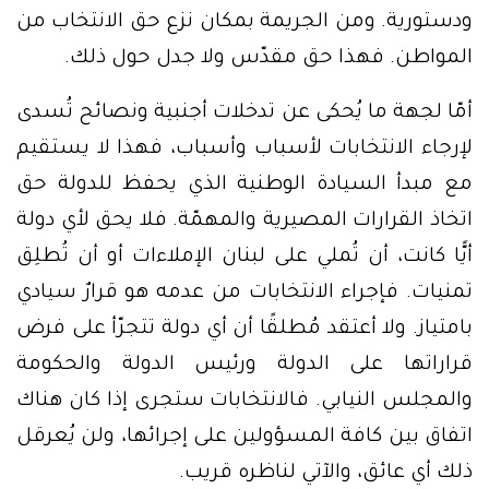
ودستورية. ومن الجريمة بمكان نزع حق الانتخاب من
المواطن. فهذا حق مقدّس ولا جدل حول ذلك.
أمّا لجهة ما يُحكى عن تدخلات أجنبية ونصائح تُسدى
لإرجاء الانتخابات لأسباب وأسباب، فهذا لا يستقيم
مع مبدأ السيادة الوطنية الذي يحفظ للدولة حق
اتخاذ القرارات المصيرية والمهمّة. فلا يحق لأي دولة
أيًّا كانت، أن تُملي على لبنان الإملاءات أو أن تُطلِق
تمنيات. فإجراء الانتخابات من عدمه هو قرارٌ سيادي
بامتياز. ولا أعتقد مُطلقًا أن أي دولة تتجرّأ على فرض
قراراتها على الدولة ورئيس الدولة والحكومة
والمجلس النيابي. فالانتخابات ستجرى إذا كان هناك
اتفاق بين كافة المسؤولين على إجرائها، ولن يُعرقل
ذلك أي عائق، والآتي لناظره قريب.