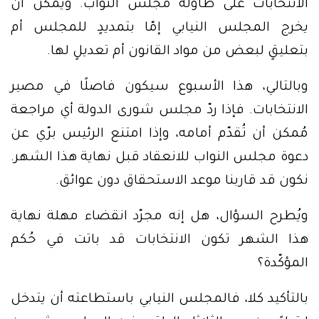
الانتخابات على طاولة مجلس النواب. ويمكن أن
يخرج المجلس النيابي إمّا بتمديدٍ للمجلس أم
بتعليقٍ لبعض من مواد القانون أم تعديلٍ لها.
وبالتالي، هذا الأسبوع سيكون فاصلًا في مصير
الانتخابات. فإذا ردّ مجلس شورى الدولة أي مراجعة
مُمكن أن تُقدّم أمامه، وإذا امتنع الرئيس برّي عن
دعوة مجلس النواب للانعقاد قبل نهاية هذا الشهر.
نكون قد قاربنا موعد الاستحقاق دون عوائق.
ويُطرح السؤال، هل إنه مجرّد انقضاء مهلة نهاية
هذا الشهر تكون الانتخابات قد باتت في حُكم
المؤكّدة؟
بالتأكيد كلا، فالمجلس النيابي باستطاعته أن يتدخل