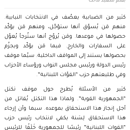
بقلم سعيد مالك
كثير من الضبابية يعصُف في الانتخابات النيابية.
منهم مَن يُسوّق أنها ستؤجّل، ومنهم مَن يؤكّد
حصولها في موعدها. ومَن يُروّج أنها ستُرجأ يُعوّل
على السفارات والخارج. فيما مَن يؤكّد ويجزُم
بحصولها يستند إلى المواقف الداخلية. سيّما موقف
رئيس الدولة ورئيس مجلس النواب ورؤساء الأحزاب
وفي طليعتهم حزب “القوّات اللبنانية”.
كثير من الأسئلة يُطرح حول موقف تكتل
“الجمهورية القوية”. ولماذا هذا التكتل يُقاتل من
أجل إنجاز هذا الاستحقاق بموعده. سيما وأن إرجاء
هذا الاستحقاق لِسَنة يكفي لانتخاب رئيس حزب
“القوات اللبنانية” رئيسًا للجمهورية خَلَفًا للرئيس