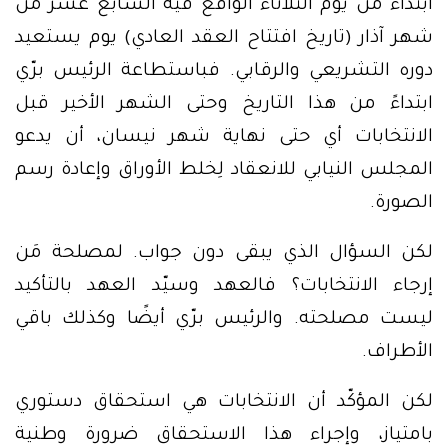
ابتداءً من يوم الثلاثاء الواقع فيه السابع عشر من
شهر آذار (تاريخ افتتاح العقد العادي) يوم يستعيد
دوره التشريعي والرقابي. فباستطاعة الرئيس برّي
ابتداءً من هذا التاريخ وحتى الشهر الأخير قبل
الانتخابات أي حتى نهاية شهر نيسان، أن يدعو
المجلس النيابي للانعقاد لِخلط الأوراق وإعادة رسم
الصورة.
لكن السؤال الذي يبقى دون جواب. لمصلحة مَن
إرجاء الانتخابات؟ فالعهد وسيّد العهد بالتأكيد
ليست مصلحته. والرئيس برّي أيضًا وكذلك باقي
الأطراف.
لكن المؤكّد أن الانتخابات هي استحقاق دستوري
بامتياز، وإجراء هذا الاستحقاق ضرورة وطنية