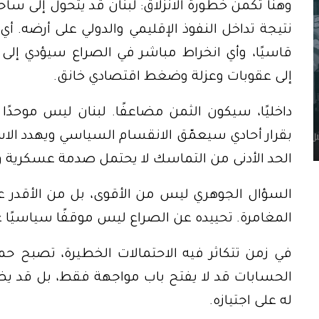
وهنا تكمن خطورة الانزلاق: لبنان قد يتحول إلى سا
نتيجة تداخل النفوذ الإقليمي والدولي على أرضه. 
قاسيًا، وأي انخراط مباشر في الصراع سيؤدي إلى 
إلى عقوبات وعزلة وضغط اقتصادي خانق.
داخليًا، سيكون الثمن مضاعفًا. لبنان ليس موحدًا
بقرار أحادي سيعمّق الانقسام السياسي ويهدد الاس
الحد الأدنى من التماسك لا يحتمل صدمة عسكرية 
السؤال الجوهري ليس من الأقوى، بل من الأقدر على
المغامرة. تحييده عن الصراع ليس موقفًا سياسيًا عا
في زمن تتكاثر فيه الاحتمالات الخطيرة، تصبح حم
الحسابات قد لا يفتح باب مواجهة فقط، بل قد يض
له على اجتيازه.