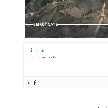
وكشف الحقائق
٤ آب : الحقيقة لم تمت، تنتظر تحرير العدالة
بسّام سنّو
كاتب وناشط سياسي