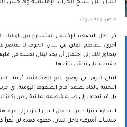
لبنان بين شبح الحرب الإقليمية وهاجس الان
خاص بوابة بيروت
في ظل التصعيد الإقليمي المتسارع بين الولايات 
أخرى، يتعاظم القلق في لبنان. الخوف لا يقتصر ع
يتجاوز ذلك إلى احتمال أن يجد لبنان نفسه في قلب
حقيقية على تحمّل نتائجها.
لبنان اليوم في وضع بالغ الهشاشة. أزمته الاق
التحتية بالكاد تصمد أمام الضغوط اليومية. أي حر
بل قد تتحول إلى ضربة قاصمة لما تبقى من ركائز الد
المخاوف تتزايد من احتمال انجرار الحزب إلى مواج
منشآت أميركية داخل لبنان. خطوة كهذه لن تُقرأ 