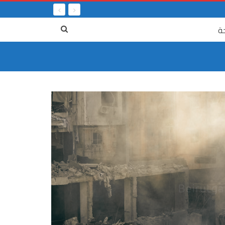
ة
٤ آب
٤ آب، من جريمة العصر إلى انتظار العدالة