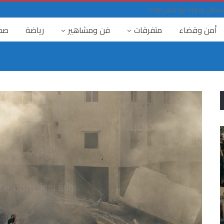
حد مستقل ودولة لها جيش واحد
أمن وقضاء
متفرقات
فن ومشاهير
رياضة
صح
٤ آب