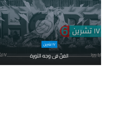
١٧ تشرين
الفنّ في وجه الثورة