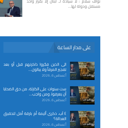
نواف سلام : لا سيادة لـ لبنان إلا بقرار واحد
مستقل ودولة لها…
على مدار الساعة
الى الذين فجّروا ذاكرتهم قبل أو بعد
تفجير المرفأ ولا يبالون…
أغسطس 6, 2026
ست سنوات على الكارثة، من حق الضحايا
أن يعرفوا، ومن واجب…
أغسطس 6, 2026
٤ آب، ذكرى أليمة أم بارقة أمل لتحقيق
العدالة؟
أغسطس 6, 2026