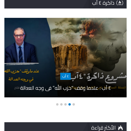
ذاكرة ٤ آب
٤ آب
٤ آب : عندما وقف “حزب الله” في وجه العدالة
الأكثر قراءة