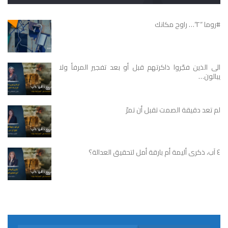
#روما “٢”… راوح مكانك
الى الذين فجّروا ذاكرتهم قبل أو بعد تفجير المرفأ ولا
يبالون…
لم تعد دقيقة الصمت تقبل أن تمرّ
٤ آب، ذكرى أليمة أم بارقة أمل لتحقيق العدالة؟