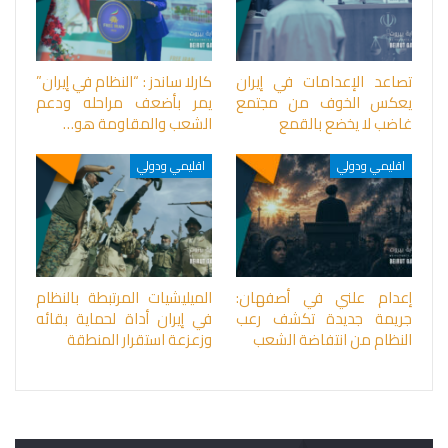
تصاعد الإعدامات في إيران
كارلا ساندز : “النظام في إيران”
يعكس الخوف من مجتمع
يمر بأضعف مراحله ودعم
غاضب لا يخضع بالقمع
الشعب والمقاومة هو…
اقليمي ودولي
اقليمي ودولي
إعدام علني في أصفهان:
الميليشيات المرتبطة بالنظام
جريمة جديدة تكشف رعب
في إيران أداة لحماية بقائه
النظام من انتفاضة الشعب
وزعزعة استقرار المنطقة