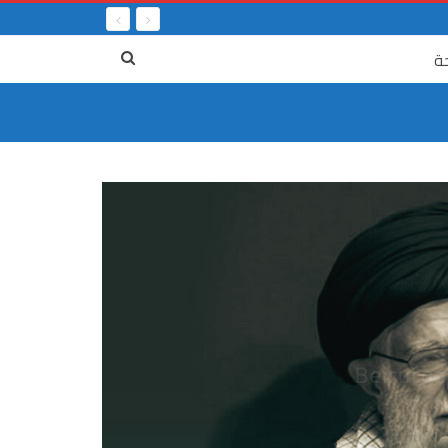
ة
٤ آب
٤ آب، من جريمة العصر إلى انتظار العدالة