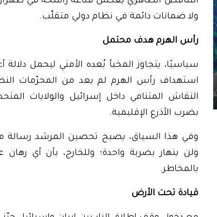
التناقض الظاهري يعكس قناعة راسخة في طهران: لا 
ولا ضمانات دائمة في نظام دولي متقلّب.
رأس الهرم هدف محتمل
سياسيًا، يتجاوز المخبأ بُعده الأمني ليحمل دلالة أ
استهداف رأس الهرم لم يعد من المحرّمات الن
النقاش المتنامي داخل إسرائيل والولايات المتح
بضرب الأذرع الإقليمية.
وفي هذا السياق، يصبح تحصين المرشد رسالة مزد
ولن ينهار بضربة واحدة؛ وللخارج، بأن أي رهان 
بالمخاطر.
قيادة تحت الأرض