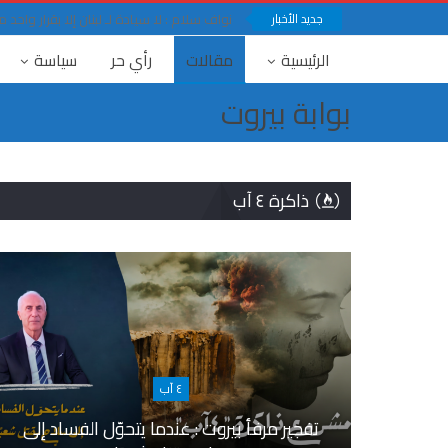
جديد الأخبار
نواف سلام : لا سيادة لـ لبنان إلا بقرار وا
الرئيسية
مقالات
رأي حر
سياسة
بوابة بيروت
ذاكرة ٤ آب
٤ آب
تفجير مرفأ بيروت : عندما يتحوّل الفساد إلى