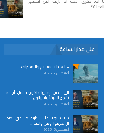
٤ آب، ذكرى أليمة أم بارقة أمل لتحقيق
العدالة؟
على مدار الساعة
#تانغو الاستسلام والاستنزاف
أغسطس 7, 2026
الى الذين فجّروا ذاكرتهم قبل أو بعد
تفجير المرفأ ولا يبالون…
أغسطس 6, 2026
ست سنوات على الكارثة، من حق الضحايا
أن يعرفوا، ومن واجب…
أغسطس 6, 2026