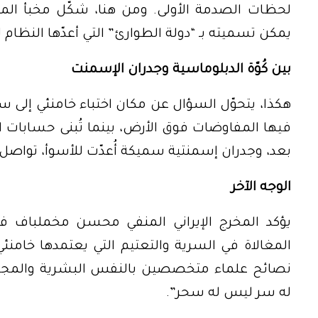
لحظات الصدمة الأولى. ومن هنا، شكّل مخبأ المر
يمكن تسميته بـ “دولة الطوارئ” التي أعدّها النظام
بين كُوّة الدبلوماسية وجدران الإسمنت
هكذا، يتحوّل السؤال عن مكان اختباء خامنئي إلى س
فيها المفاوضات فوق الأرض، بينما تُبنى حسابات ال
بعد، وجدران إسمنتية سميكة أُعدّت للأسوأ، تواص
الوجه الآخر
يؤكد المخرج الإيراني المنفي محسن مخملباف في 
المغالاة في السرية والتعتيم التي يعتمدها خامنئي
نصائح علماء متخصصين بالنفس البشرية والمجتمع
له سر ليس له سحر”.