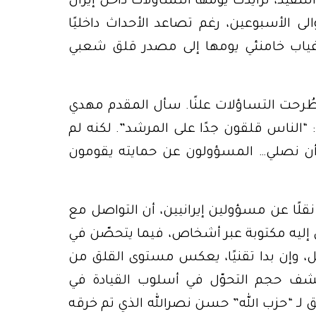
لتنفيذ، تزايدت يومها التساؤلات داخل إيران
لى الأسبوعين، رغم تصاعد الأحداث داخليًا
غياب خامنئي يومها إلى مصدر قلق شعبي
، طُرحت التساؤلات علنًا. سأل المقدم مهدي
 “الناس قلقون جدًا على المرشد”. لكنه لم
ا أن نصلي… المسؤولون عن حمايته يقومون
لًا عن مسؤولين إيرانيين، أن التواصل مع
ل إليه مكتوبة عبر أشخاص، فيما يتحصّن في
يل، وإن بدا تقنيًا، يعكس مستوى القلق من
كشف حجم التحوّل في أسلوب القيادة في
 لـ “حزب الله” حسن نصرالله الذي تم خرقه