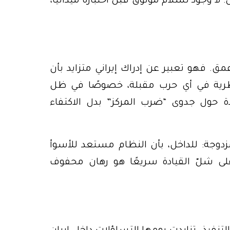
وجود لسلام موثوق قبل اختباره ميدانيًا،
عمق. فهو تعبير عن إدراك إيراني متزايد بأن
ظرية في أي حرب مقبلة، خصوصًا في ظل
دة حول جدوى “ضرب المركز” بدل الاكتفاء
وجة: للداخل، بأن النظام مستعد للأسوأ
على شلّ القيادة سريعًا هو رهان محفوف