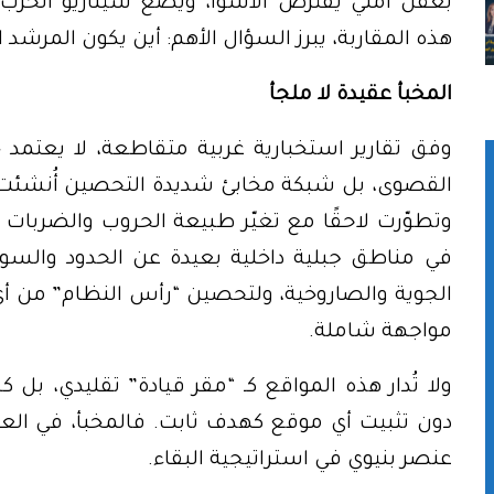
بعقل أمني يفترض الأسوأ، ويضع سيناريو الحر
هذه المقاربة، يبرز السؤال الأهم: أين يكون المرشد ا
المخبأ عقيدة لا ملجأ
وفق تقارير استخبارية غربية متقاطعة، لا يعتمد خام
القصوى، بل شبكة مخابئ شديدة التحصين أُنشئت على
وتطوّرت لاحقًا مع تغيّر طبيعة الحروب والضربات ال
في مناطق جبلية داخلية بعيدة عن الحدود والسوا
الجوية والصاروخية، ولتحصين “رأس النظام” من أي
مواجهة شاملة.
ولا تُدار هذه المواقع كـ “مقر قيادة” تقليدي، بل
دون تثبيت أي موقع كهدف ثابت. فالمخبأ، في العقيد
عنصر بنيوي في استراتيجية البقاء.