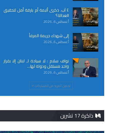
٤ آب، ذكرى أليمة أم بارقة أمل لتحقيق
العدالة؟
أغسطس 6, 2026
إلى شهداء جريمة المرفأ
أغسطس 6, 2026
نواف سلام : لا سيادة لـ لبنان إلا بقرار
واحد مستقل ودولة لها…
أغسطس 6, 2026
تحميل المزيد من المشاركات
ذاكرة 17 تشرين