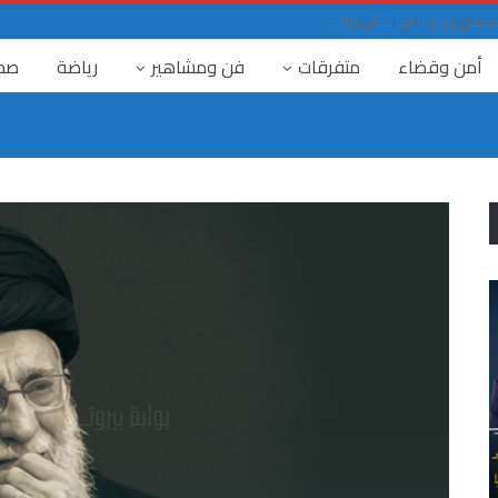
حد مستقل ودولة لها جيش واحد
أمن وقضاء
متفرقات
فن ومشاهير
رياضة
صح
٤ آب