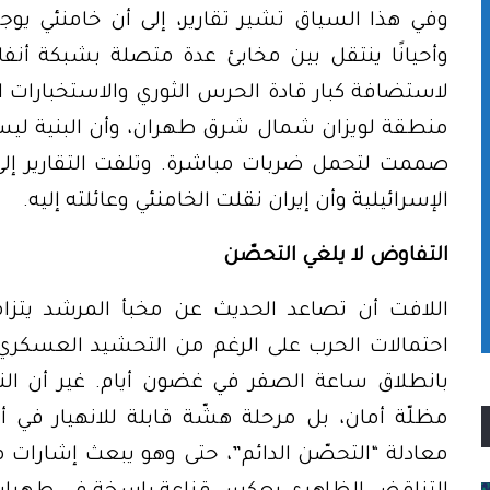
وفي هذا السياق تشير تقارير، إلى أن خامنئي يو
وأحيانًا ينتقل بين مخابئ عدة متصلة بشبكة أنف
لاستضافة كبار قادة الحرس الثوري والاستخبارات الإ
منطقة لويزان شمال شرق طهران، وأن البنية لي
صممت لتحمل ضربات مباشرة. وتلفت التقارير إلى أ
الإسرائيلية وأن إيران نقلت الخامنئي وعائلته إليه.
التفاوض لا يلغي التحصّن
اللافت أن تصاعد الحديث عن مخبأ المرشد يتز
احتمالات الحرب على الرغم من التحشيد العسكري 
بانطلاق ساعة الصفر في غضون أيام. غير أن النظ
مظلّة أمان، بل مرحلة هشّة قابلة للانهيار في 
معادلة “التحصّن الدائم”، حتى وهو يبعث إشارات م