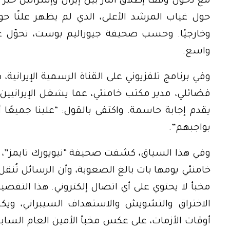
مع دخول وقف إطلاق النار بين إيران وإسرائيل حيّز ا
حول غياب المرشد الأعلى، الذي لم يظهر علنًا حوا
وخارجيًا. وحسب صحيفة جيوزاليم بوست، تحوّل 
واسع.
وفي برنامج تلفزيوني على القناة الرسمية الإيرانية
فضائلي، مدير مكتب خامنئي، عما يشغل الإيرانيين:
يقدم إجابة حاسمة. واكتفى بالقول: “علينا جميعً
بواجبهم”.
وفي هذا السياق، كشفت صحيفة “نيويورك تايمز”، نق
خامنئي يومها بات بالغ الصعوبة، وأن الرسائل تُنق
مخبأ لا يحتوي على أي اتصال إلكتروني. هذا التفص
الاختراق والتشويش والاستهداف السيبراني، وي
أوقات الأزمات، على عكس مخبأ الأمين العام السابق