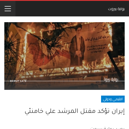
بوابة بيروت
اقليمي ودولي
إيران تؤكد مقتل المرشد علي خامنئي