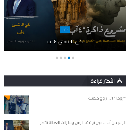
٤ آب
كي لا ننسى ٤ آب
الأكثر قراءة
#روما “٢”… راوح مكانك
الرابع من آب… حين توقف الزمن وما زالت العدالة تنتظر