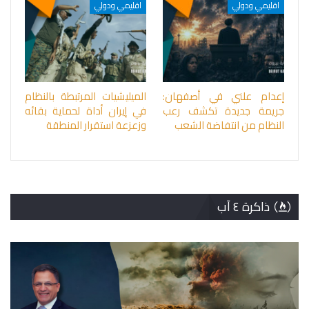
اقليمي ودولي
اقليمي ودولي
إعدام علني في أصفهان:
الميليشيات المرتبطة بالنظام
جريمة جديدة تكشف رعب
في إيران أداة لحماية بقائه
النظام من انتفاضة الشعب
وزعزعة استقرار المنطقة
ذاكرة ٤ آب