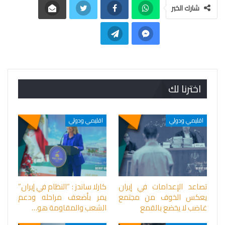
شارك الخبر
اخترنا لك
اقليمي ودولي
اقليمي ودولي
تصاعد الإعدامات في إيران
كارلا ساندز : “النظام في إيران”
يعكس الخوف من مجتمع
يمر بأضعف مراحله ودعم
غاضب لا يخضع بالقمع
الشعب والمقاومة هو…