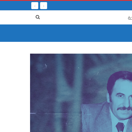
ة
٤ آب
٤ آب،