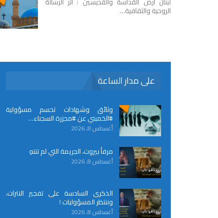
لبنان أرض القداسة والقديسين : أثر الرسالة
الروحية والثقافية…
على مدار الساعة
وثائق وشهادات تحسم مسؤولية
#الخميني عن #مجزرة السجناء…
أغسطس 8, 2026
مرفأ بيروت، الجريمة التي لم تنتهِ
أغسطس 8, 2026
الذكرى السادسة على تفجير النترات،
وننتظر المسؤوليات !
أغسطس 8, 2026