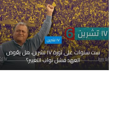
١٧ تشرين
ست سنوات على ثورة ١٧ تشرين، هل يعّوض
العهد فشل نواب التغيير؟