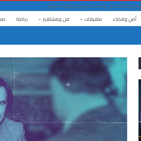
لروحية والثقافية في بناء المجتمع وترسيخ الإنتماء الوطني
أمن وقضاء
متفرقات
فن ومشاهير
رياضة
صح
٤ آب
“كان التهديد، فكان يعلم، ووقع التفجير” بين ٤