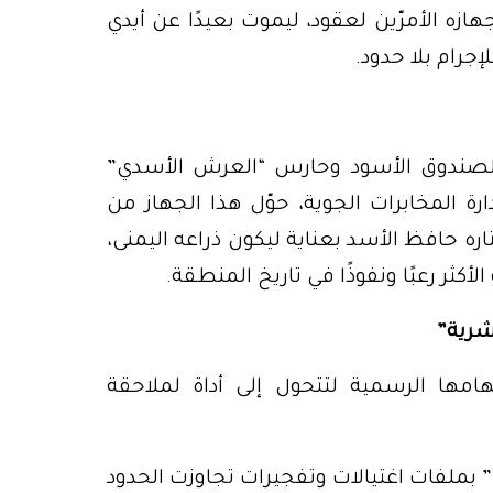
جهازه الأمرّين لعقود، ليموت بعيدًا عن أيدي
إجرام بلا حدود.
الصندوق الأسود وحارس “العرش الأسدي”
 المخابرات الجوية، حوّل هذا الجهاز من
ره حافظ الأسد بعناية ليكون ذراعه اليمنى،
أكثر رعبًا ونفوذًا في تاريخ المنطقة.
شرية”
امها الرسمية لتتحول إلى أداة لملاحقة
العمليات الخارجية: ارتبط اسم الخولي والوحدة “250” بملفات اغتيالات وتفجيرات تجاوزت الحدود