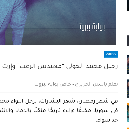
آب…
٤ آب، مناسبة سقوط الآلهة ا
مقالات
رحيل محمد الخولي “مهندس الرعب” وإرث ال
بقلم ياسين الحريري – خاص بوابة بيروت
في شهر رمضان، شهر البشارات، يرحل اللواء محمد ا
في سوريا، مخلفًا وراءه تاريخًا مثقلًا بالدماء والا
حد سواء.