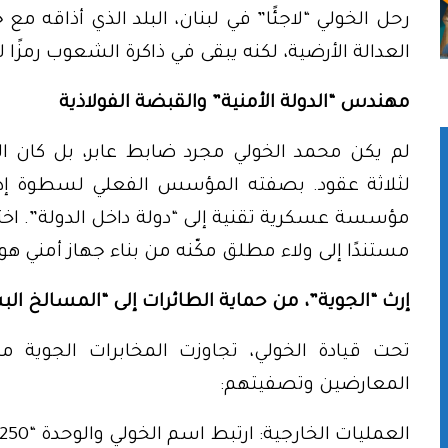
رحل الخولي “لاجئًا” في لبنان، البلد الذي أذاقه مع 
العدالة الأرضية، لكنه يبقى في ذاكرة الشعوب رمزًا لل
مهندس “الدولة الأمنية” والقبضة الفولاذية
لم يكن محمد الخولي مجرد ضابط عابر، بل كان 
لثلاثة عقود. بصفته المؤسس الفعلي لسطوة إدارة
مؤسسة عسكرية تقنية إلى “دولة داخل الدولة”. اختا
مستندًا إلى ولاء مطلق مكّنه من بناء جهاز أمني هو ال
إرث “الجوية”، من حماية الطائرات إلى “المسالخ الب
تحت قيادة الخولي، تجاوزت المخابرات الجوية مه
المعارضين وتصفيتهم: