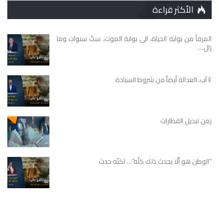
الأكثر قراءة
المرفأ من بوابة الحياة، الى بوابة الموت، ستّ سنوات وما
زال…
٤ آب، العدالة أيضاً من شروط السيادة
زمن تبديل القطارات
“الوطن هو ألّا يحدث ذلك كلّه”… لكنّه حدث