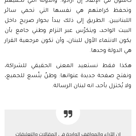
كاملون في الإنقاذ إن أرادوا. والدولة التي تحميهم
وتحفظ كرامتهم هي نفسها التي تحمي سائر
اللبنانيين. الطريق إلى ذلك يبدأ بحوار صريح داخل
البيت الواحد، ويتكرّس عبر التزام وطني جامع بأن
يكون الانتماء الأول للبنان، وأن تكون مرجعية القرار
هي الدولة وحدها.
هكذا فقط نستعيد المعنى الحقيقي للشراكة،
ونفتح صفحة جديدة عنوانها: وطنٌ يتّسع للجميع،
ولا يُختزل بأحد، انه لبنان الرسالة.
إن الآراء والمواقف الواردة في المقالات والتعليقات