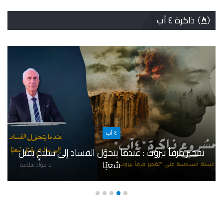
ذاكرة ٤ آب
٤ آب
تفجير مرفأ بيروت : عندما يتحوّل الفساد إلى سلاحٍ يقتل
شعبًا