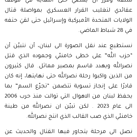
سلفه وقرر أن يمضي حتى النهاية في موقف
عقائدي لتغليب القرار العسكري بمواصلة قتال
الولايات المتحدة الأميركية وإسرائيل حتى لقيَ حتفه
في 28 شباط الماضي.
نستطيع عند نقل الصورة الى لبنان، أن نتبيّن أن
“حزب الله” على خطى خامنئي وجموده الذي قتل
نصرالله ويهدد قاسم بمصير مماثل. قال كثيرون
من الذين واكبوا رحلة نصرالله حتى نهايتها، إنه كان
قادرًا على إنجاز تسوية تتضمن “تجرّع السم” بما
يحفظ لبنان من الاهوال التي توالت منذ حرب 2006
الى عام 2023 . لكن تبيّن ان نصرالله من طينة
خامنئي الذي صب القالب الذي انتج نصرالله.
نصل الى مرحلة يتجاور فيها القتال والحديث عن