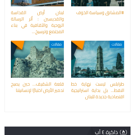
#المشانق وسياسة الخوف
لبنان أرض القداسة
والقديسين : أثر الرسالة
الروحية والثقافية في بناء
المجتمع وترسيخ…
مقالات
مقالات
طرابلس ليست نهاية خط
قلعة الشقيف… حين يصبح
النفط… بل بداية استراتيجية
تدمير الأرض اختبارًا لإنسانيتنا
اقتصادية جديدة للبنان
ذاكرة ٤ آب