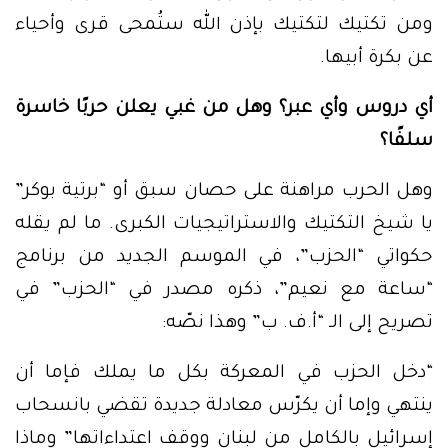
ومن تكتيك لتكتيك بإذن الله ستُمحى قرى وأحياء
عن بكرة أبيها.
أي دروس وأي عبر؟ وهل من غبي يعلن حربًا خاسرة
سلفًا؟
وهل الحرب مراهنة على حصان سبق أو “برتية بوكر”
يا شيخ التكتيك والاستراتيجيات الكبرى. ما لم يقله
حكواتي “الحزب”، في الموسم الجديد من برنامج
“ساعة مع نعيم”، ذكره مصدر في “الحزب” في
تصريح إلى الـ “أ.ف. ب” وهذا نصّه:
“دخل الحزب في المعركة بكل ما يملك فإما أن
ينتهي وإما أن يكرّس معادلة جديدة تقضي بانسحاب
إسرائيل بالكامل من لبنان ووقف اعتداءاتها” وماذا