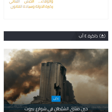
والوفاء… الجيش اللبناني
ركيزة الدولة وسيادة القانون
ذاكرة ٤ آب
٤ آب
حين مشى الشيّطان في شوارع بيروت