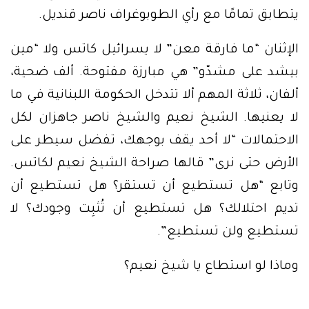
يتطابق تمامًا مع رأي الطوبوغراف ناصر قنديل.
الإثنان “ما فارقة معن” لا يسرائيل كاتس ولا “مين
بيشد على مشدّو” هي مبارزة مفتوحة. ألف ضحية،
ألفان، ثلاثة المهم ألا تتدخل الحكومة اللبنانية في ما
لا يعنيها. الشيخ نعيم والشيخ ناصر جاهزان لكل
الاحتمالات “لا أحد يقف بوجهك، تفضل سيطر على
الأرض حتى نرى” قالها صراحة الشيخ نعيم لكاتس.
وتابع “هل تستطيع أن تستقر؟ هل تستطيع أن
تديم احتلالك؟ هل تستطيع أن تُثبِت وجودك؟ لا
تستطيع ولن تستطيع”.
وماذا لو استطاع يا شيخ نعيم؟