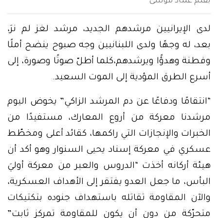
بقلم عماد موسى
لدى الإيرانيين مرشدهم الجديد، مرشد لغز لم نرَ،
بعد، له وجهًا ولدى اللبنانيين وجه صبوح ينضح أملًا
وفطنة وهدؤًا ويرشدهم،كلما أطلّ صوتًا وصورة، إلى
أسرع الطرق المؤدية إلى الموت السعيد.
“انتقامًا ودفاعًا عن دم المرشد الزاكي” يخوض اليوم
مرشدنا معركة من أروع المعارك، مستفيدًا من
الخبرات والإنجازات التي راكمها، كقائد أعلى ومخطّط
عسكري في معركة إسناد يحيى السنوار وهو أكد أن
هيئة أركانه أخذت “الدروس والعبر من معركة أوليَ
البأس، ما جعل العدو يفتقر إلى الأهداف العسكرية،
والآن المقاومة تقاتله باستهداف جنوده بتكتيكات
متحرّكة من دون أن يكون للمقاومة تمركز ثابت”