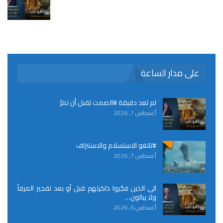
على مدار الساعة
لم تعد دقيقة #الصمت تقبل أن تمرّ
أغسطس 7, 2026
#تانغو الاستسلام والاستنزاف
أغسطس 7, 2026
الى الذين فجّروا ذاكرتهم قبل أو بعد تفجير المرفأ
ولا يبالون…
أغسطس 6, 2026