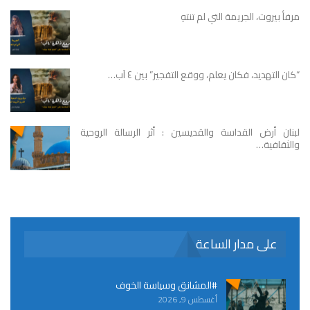
مرفأ بيروت، الجريمة التي لم تنتهِ
“كان التهديد، فكان يعلم، ووقع التفجير” بين ٤ آب…
لبنان أرض القداسة والقديسين : أثر الرسالة الروحية
والثقافية…
على مدار الساعة
#المشانق وسياسة الخوف
أغسطس 9, 2026