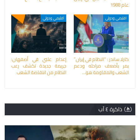
عام 1988
اقليمي ودولي
اقليمي ودولي
كارلا ساندز : “النظام في إيران”
إعدام علني في أصفهان:
يمر بأضعف مراحله ودعم
جريمة جديدة تكشف رعب
الشعب والمقاومة هو…
النظام من انتفاضة الشعب
ذاكرة ٤ آب