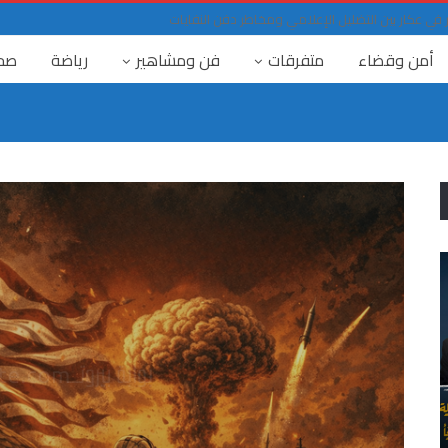
ي عكار بين التضليل الإعلامي ومخاطر دفن النفايات
أمن وقضاء
متفرقات
فن ومشاهير
رياضة
صح
٤ آب