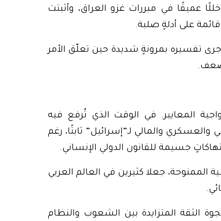
لًا عميقًا في مبررات غزو العراق، وأثبتت
ائمة على أدلةٍ صلبة.
 جرى تفسيره بمرونةٍ شديدة حين تعلّق الأمر
أضعف.
جية المعايير. في الوقت الذي تُرفع فيه
والعسكري والمالي لـ”إسرائيل” ثابتًا، رغم
هاكاتٍ جسيمة للقانون الدولي الإنساني.
ة الممنوحة، جعلا كثيرين في العالم العربي
ئي.
فجوة الثقة المتزايدة بين الشعوب والنظام