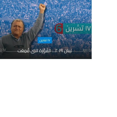
١٧ تشرين
لبنان ٢٠١٩… الفَوْرَة التي قُمِعَت