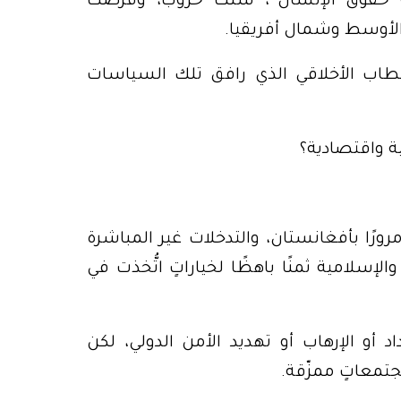
ة حقوق الإنسان”، شُنّت حروب، وفُرضت
لأوسط وشمال أفريقيا.
لخطاب الأخلاقي الذي رافق تلك السياسات
ية واقتصادية؟
رب الخليج الأولى إلى غزو العراق عام 2003، مرورًا بأفغانستان، والتدخلات غير المباشرة
إسلامية ثمنًا باهظًا لخياراتٍ اتُّخذت في
أو الإرهاب أو تهديد الأمن الدولي، لكن
تمعاتٍ ممزّقة.