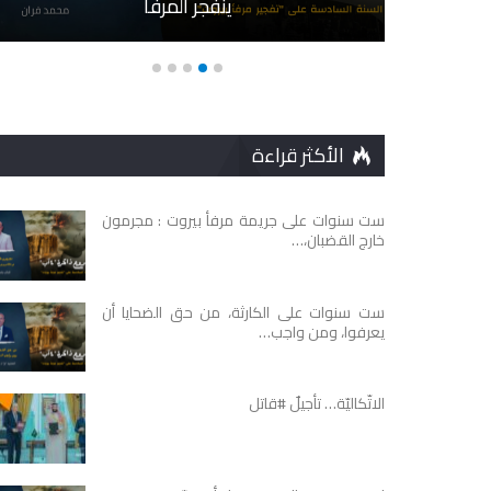
ينفجر المرفأ
الأكثر قراءة
ست سنوات على جريمة مرفأ بيروت : مجرمون
خارج القضبان،…
ست سنوات على الكارثة، من حق الضحايا أن
يعرفوا، ومن واجب…
الاتّكاليّة… تأجيلٌ #قاتل