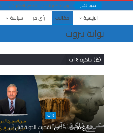
جديد الأخبار
بين المطمر الصحي والمكب العشوائي… سرار ف
الرئيسية
مقالات
رأي حر
سياسة
بوابة بيروت
ذاكرة ٤ آب
٤ آب
الرابع من آب… حين انفجرت الدولة قبل أن