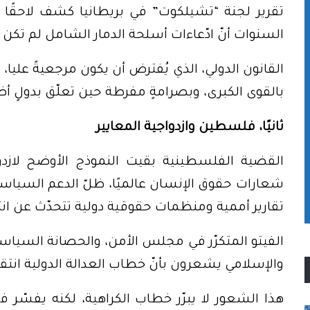
تقرير لجنة “تشيلكوت” في بريطانيا كشف لاحقًا خل
السنوات أنّ ادّعاءات أسلحة الدمار الشامل لم تكن ق
القانون الدولي، الذي يُفترض أن يكون مرجعيةً عليا،
بالقوى الكبرى، وبصرامةٍ مفرطة حين تعلّق بدولٍ 
ثانيًا، فلسطين وازدواجية المعايير
القضية الفلسطينية بقيت النموذج الأوضح لازدوا
شعارات حقوق الإنسان عالميًا، ظلّ الدعم السياسي 
تقارير أممية ومنظمات حقوقية دولية تتحدّث عن انت
الفيتو المتكرّر في مجلس الأمن، والحصانة السياسي
والإسلامي يشعرون بأنّ خطاب العدالة الدولية انتقا
هذا الشعور لا يبرّر خطاب الكراهية، لكنه يفسّر 