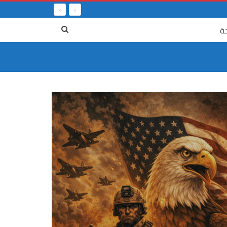
ة
٤ آب
جريمة الر