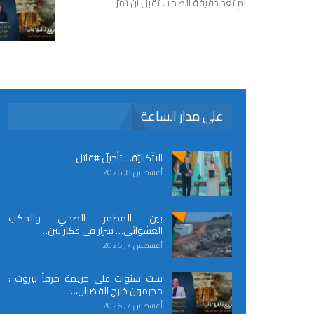
لم تعد دقيقة الصمت تقبل أن تمرّ
على مدار الساعة
الاتّكاليّة… تأجيلٌ #قاتل
أغسطس 8, 2026
بين المطمر الصحي والمكب
العشوائي… سرار في عكار بين…
أغسطس 7, 2026
ست سنوات على جريمة مرفأ بيروت :
مجرمون خارج القضبان،…
أغسطس 7, 2026