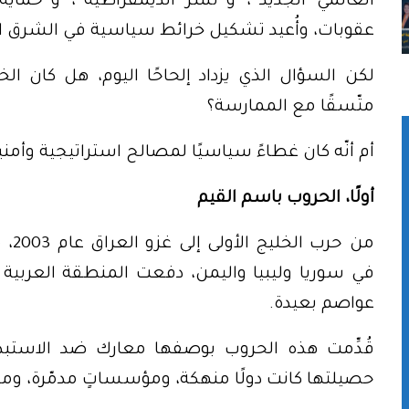
العالمي الجديد”، و”نشر الديمقراطية”، و”حماي
عقوبات، وأُعيد تشكيل خرائط سياسية في الشرق ا
لكن السؤال الذي يزداد إلحاحًا اليوم، هل كان ا
متّسقًا مع الممارسة؟
أم أنّه كان غطاءً سياسيًا لمصالح استراتيجية وأمن
أولًا، الحروب باسم القيم
من ح
في سوريا وليبيا واليمن، دفعت المنطقة العربية وال
عواصم بعيدة.
قُدِّمت هذه الحروب بوصفها معارك ضد الاستبداد 
حصيلتها كانت دولًا منهكة، ومؤسساتٍ مدمّرة، ومج