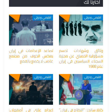
اخترنا لك
اقليمي ودولي
اقليمي ودولي
وثائق وشهادات تحسم
تصاعد الإعدامات في إيران
مسؤولية الخميني عن مجزرة
يعكس الخوف من مجتمع
السجناء السياسيين في إيران
غاضب لا يخضع بالقمع
عام 1988
اقليمي ودولي
اقليمي ودولي
كارلا ساندز : “النظام في إيران”
إعدام علني في أصفهان: