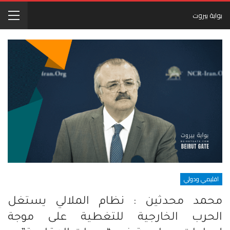
بوابة بيروت
اقليمي ودولي
محمد محدثين : نظام الملالي يستغل
الحرب الخارجية للتغطية على موجة