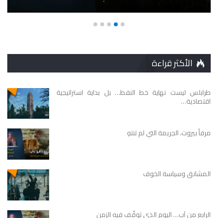
الأكثر قراءة
طرابلس ليست نهاية خط النفط… بل بداية استراتيجية
اقتصادية…
مرفأ بيروت، الجريمة التي لم تنتهِ
المشانق وسياسة الخوف
الرابع من آب… اليوم الذي توقّف فيه الزمن