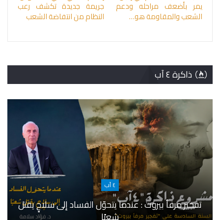
يمر بأضعف مراحله ودعم
جريمة جديدة تكشف رعب
الشعب والمقاومة هو…
النظام من انتفاضة الشعب
ذاكرة ٤ آب
٤ آب
تفجير مرفأ بيروت : عندما يتحوّل الفساد إلى سلاحٍ يقتل
شعبًا