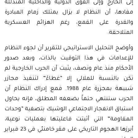
إلى الخارج وإلى القوى الدولية والداخلية المتذللة
مفادها، أن النظام لا يزال يمتلك زمام المبادرة
والقدرة على القمع، رغم الهزائم العسكرية
المتلاحقة.
وأوضح التحليل الاستراتيجي للتقرير أن لجوء النظام
للإعدامات في هذا التوقيت بالذات، وبعد صدور
الأحكام منذ عام ونصف، يثبت أن الحرب الخارجية لم
تكن بالنسبة للملالي إلا “غطاءً” لتنفيذ مجازر
شبيهة بمجزرة عام 1988. فمع إدراك النظام أن
الحرب ستنتهي حتماً بضعفه المطلق، فإنه يحاول
استباق الانفجار الاجتماعي الوشيك بتصفية “وحدات
المقاومة” التي أثبتت فاعليتها بعمليات نوعية،
أبرزها الهجوم التاريخي على مقر خامنئي في 23 فبراير