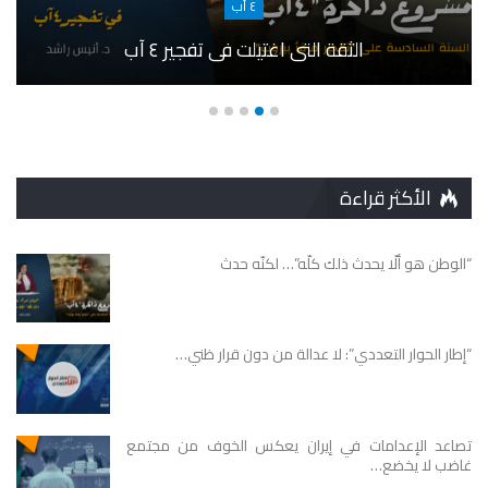
٤ آب
قضية تفجبر مرفأ بيروت
الأكثر قراءة
“الوطن هو ألّا يحدث ذلك كلّه”… لكنّه حدث
“إطار الحوار التعددي”: لا عدالة من دون قرار ظني…
تصاعد الإعدامات في إيران يعكس الخوف من مجتمع
غاضب لا يخضع…