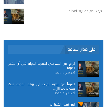
نعرف الحقيقة، نريد العدالة
على مدار الساعة
الرابع من آب… حين انفجرت الدولة قبل أن ينفجر
المرفأ
أغسطس 5, 2026
المرفأ من بوابة الحياة، الى بوابة الموت، ستّ
سنوات وما زال…
أغسطس 5, 2026
زمن تبديل القطارات