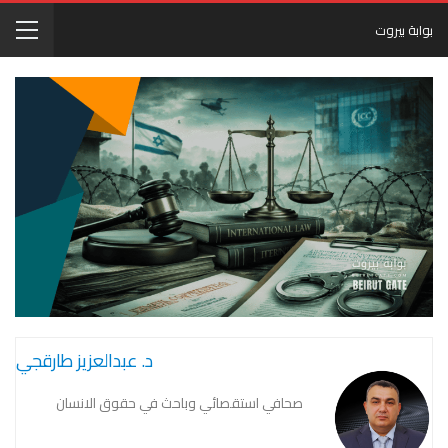
بوابة بيروت
د. عبدالعزيز طارقجي
صحافي استقصائي وباحث في حقوق الانسان