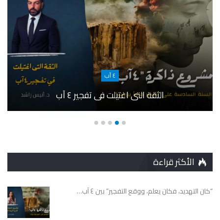
٤ آب
الثقة التى اغتيلت في تفجير ٤ آب
الأكثر قراءة
“كان التهديد، فكان يعلم، ووقع التفجير” بين ٤ آب…