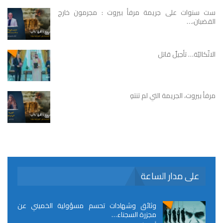
ست سنوات على جريمة مرفأ بيروت : مجرمون خارج
القضبان،…
الاتّكاليّة… تأجيلٌ قاتل
مرفأ بيروت، الجريمة التي لم تنتهِ
على مدار الساعة
وثائق وشهادات تحسم مسؤولية الخميني عن
مجزرة السجناء…