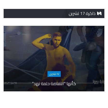
ذاكرة 17 تشرين
١٧ تشرين
كأنها “انتفاضة حلمة نهد”