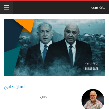
بوابة بيروت
غسان صليبي
كاتب