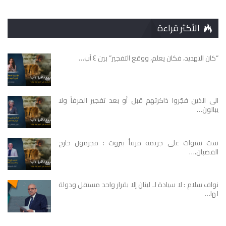
الأكثر قراءة
“كان التهديد، فكان يعلم، ووقع التفجير” بين ٤ آب…
الى الذين فجّروا ذاكرتهم قبل أو بعد تفجير المرفأ ولا
يبالون…
ست سنوات على جريمة مرفأ بيروت : مجرمون خارج
القضبان،…
نواف سلام : لا سيادة لـ لبنان إلا بقرار واحد مستقل ودولة
لها…