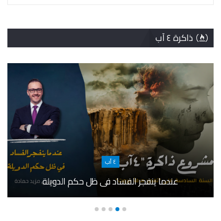
ذاكرة ٤ آب
٤ آب
عندما ينفجر الفساد في ظل حكم الدويلة