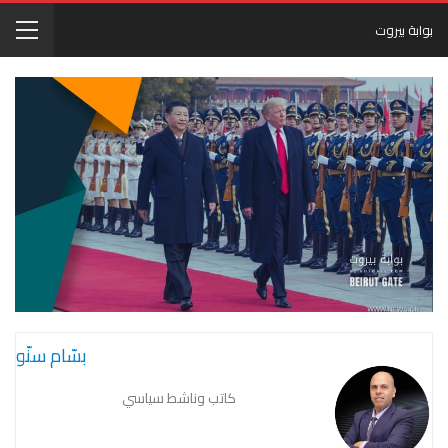
بوابة بيروت
بسّام سنّو
كاتب وناشط سياسي