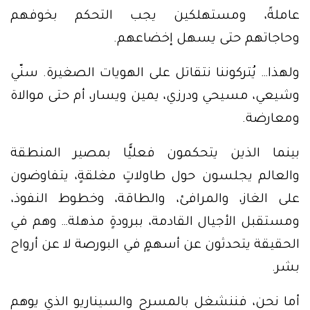
عاملةً، ومستهلكين يجب التحكم بخوفهم
وحاجاتهم حتى يسهل إخضاعهم.
ولهذا… يُتركوننا نتقاتل على الهويات الصغيرة. سنّي
وشيعي، مسيحي ودرزي، يمين ويسار، أم حتى موالاة
ومعارضة.
بينما الذين يتحكمون فعليًّا بمصير المنطقة
والعالم يجلسون حول طاولاتٍ مغلقةٍ، يتفاوضون
على الغاز، والمرافئ، والطاقة، وخطوط النفوذ،
ومستقبل الأجيال القادمة، ببرودةٍ مذهلة… وهم في
الحقيقة يتحدثون عن أسهمٍ في البورصة لا عن أرواح
بشر.
أما نحن، فننشغل بالمسرح والسيناريو الذي يوهم