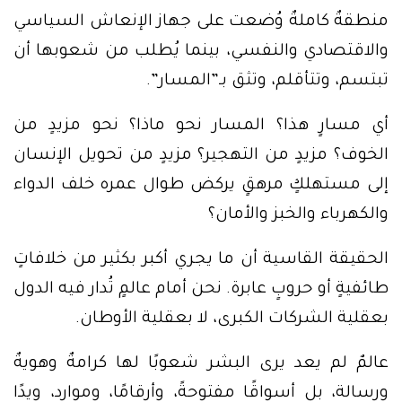
منطقةٌ كاملةٌ وُضعت على جهاز الإنعاش السياسي
والاقتصادي والنفسي، بينما يُطلب من شعوبها أن
تبتسم، وتتأقلم، وتثق بـ”المسار”.
أي مسارٍ هذا؟ المسار نحو ماذا؟ نحو مزيدٍ من
الخوف؟ مزيدٍ من التهجير؟ مزيدٍ من تحويل الإنسان
إلى مستهلكٍ مرهقٍ يركض طوال عمره خلف الدواء
والكهرباء والخبز والأمان؟
الحقيقة القاسية أن ما يجري أكبر بكثير من خلافاتٍ
طائفيةٍ أو حروبٍ عابرة. نحن أمام عالمٍ تُدار فيه الدول
بعقلية الشركات الكبرى، لا بعقلية الأوطان.
عالمٌ لم يعد يرى البشر شعوبًا لها كرامةٌ وهويةٌ
ورسالة، بل أسواقًا مفتوحةً، وأرقامًا، وموارد، ويدًا