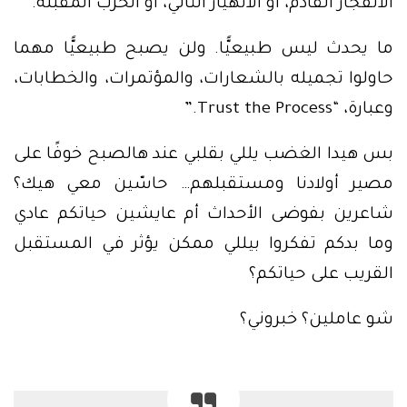
الانفجار القادم، أو الانهيار التالي، أو الحرب المقبلة.
ما يحدث ليس طبيعيًّا. ولن يصبح طبيعيًّا مهما
حاولوا تجميله بالشعارات، والمؤتمرات، والخطابات،
وعبارة، “Trust the Process.”
بس هيدا الغضب يللي بقلبي عند هالصبح خوفًا على
مصير أولادنا ومستقبلهم… حاسّين معي هيك؟
شاعرين بفوضى الأحداث أم عايشين حياتكم عادي
وما بدكم تفكروا بيللي ممكن يؤثر في المستقبل
القريب على حياتكم؟
شو عاملين؟ خبروني؟