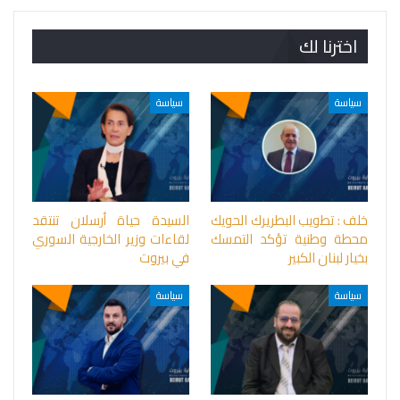
اخترنا لك
سياسة
سياسة
خلف : تطويب البطريرك الحويك
السيدة حياة أرسلان تنتقد
محطة وطنية تؤكد التمسك
لقاءات وزير الخارجية السوري
بخيار لبنان الكبير
في بيروت
سياسة
سياسة