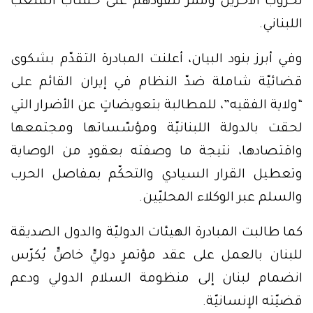
لحروب الآخرين وممرٍّ لنفوذهم على حساب الشعب
اللبناني.
وفي أبرز بنود البيان، أعلنت المبادرة التقدّم بشكوى
قضائيّة شاملة ضدّ النظام في إيران القائم على
“ولاية الفقيه”، للمطالبة بتعويضاتٍ عن الأضرار التي
لحقت بالدولة اللبنانيّة ومؤسّساتها ومجتمعها
واقتصادها، نتيجة ما وصفته بعقودٍ من الوصاية
وتعطيل القرار السيادي والتحكّم بمفاصل الحرب
والسلم عبر الوكلاء المحليّين.
كما طالبت المبادرة الهيئات الدوليّة والدول الصديقة
للبنان بالعمل على عقد مؤتمرٍ دوليٍّ خاصٍّ يُكرّس
انضمام لبنان إلى منظومة السلام الدولي ودعم
قضيّته الإنسانيّة.