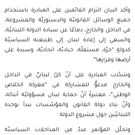
وأكد البيان التزام القائمين على المبادرة باستخدام
جميع الوسائل القانونيّة والدستوريّة والمشروعة،
في الداخل والخارج، دفاعًا عن سيادة الدولة اللبنانيّة،
والسعي إلى إعادة لبنان إلى طبيعته السياسيّة
كدولةٍ “حرّة، مستقلّة، حياديّة، اتحاديّة، وسيدة على
أرضها وقرارها”.
وشدّدت المبادرة على أنّ كلّ لبنانيٍّ في الداخل
والخارج مدعوٌّ للمشاركة في “معركة الخلاص
الوطني”، معتبرةً أنّ حماية لبنان مسؤوليّة أبنائه،
وأنّ بناء دولة القانون والمؤسّسات يبدأ بوحدة
اللبنانيّين حول مشروع الدولة.
وتخلّل المؤتمر عددٌ من المداخلات السياسيّة