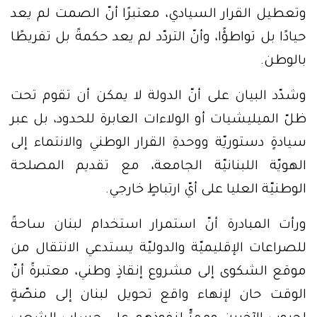
وتعطيل القرار السيادي، معتبرًا أنّ الصمت لم يعد
حيادًا بل تواطؤًا، وأنّ التردّد لم يعد حكمةً بل تفريطًا
بالوطن.
وشدّد البيان على أنّ الدولة لا يمكن أن تقوم تحت
ظلّ الميليشيات أو الولاءات العابرة للحدود، بل عبر
سيادةٍ دستوريّة ووحدةِ القرار الوطني والانتماء إلى
الهويّة اللبنانيّة الجامعة، مع تقديم المصلحة
الوطنيّة العليا على أيّ ارتباطٍ خارجي.
ورأت المبادرة أنّ استمرار استخدام لبنان ساحةً
للصراعات الإقليميّة والدوليّة يستدعي الانتقال من
موقع الشكوى إلى مشروع إنقاذٍ وطني، معتبرةً أنّ
الوقت حان لإنهاء واقع تحويل لبنان إلى منصّةٍ