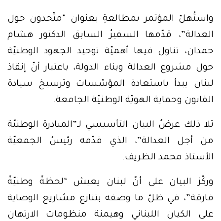
واستُهلّ المؤتمر بمطالعةٍ بعنوان “متّحدون حول
العدالة”، قدّمها السفيرُ السابق الدكتور هشام
حمدان، تناول فيها أهميّة توحيد الجهود الوطنيّة
حول مشروع العدالة وبناء الدولة، باعتبار أنّ إنقاذ
لبنان يبدأ باستعادة المؤسّسات وترسيخ سيادة
القانون وحماية الهويّة الوطنيّة الجامعة.
تلا ذلك عرضُ البيان التأسيسي لـ”المبادرة الوطنيّة
من أجل العدالة”، الذي قدّمه رئيسُ الجمعيّة
الأستاذ محمد الظريف.
وركّز البيان على أنّ لبنان يعيش “لحظةً وطنيّةً
فارقة”، في ظلّ ما وصفه بتنازع مشاريع الوصاية
على الكيان اللبناني وهيمنة منظومات الارتهان