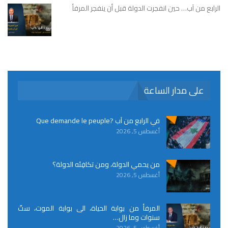
الرابع من آب… حين انفجرت الدولة قبل أن ينفجر المرفأ
على مدار الساعة
في الرابع من آب ?Que demande le peuple
أغسطس 5, 2026
من يحمي الدولة، ومن تكافِئه الدولة؟
أغسطس 5, 2026
المرفأ من بوابة الحياة، الى بوابة الموت، ستّ
سنوات وما زال…
أغسطس 5, 2026