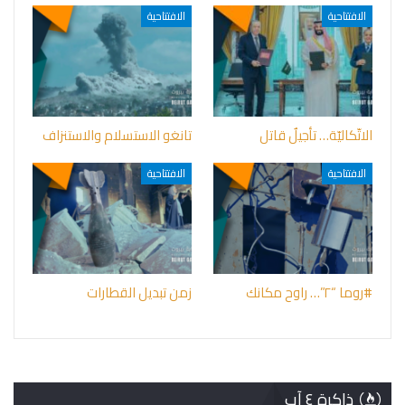
الافتتاحية
الافتتاحية
الاتّكاليّة… تأجيلٌ قاتل
تانغو الاستسلام والاستنزاف
الافتتاحية
الافتتاحية
#روما “٢”… راوح مكانك
زمن تبديل القطارات
ذاكرة ٤ آب