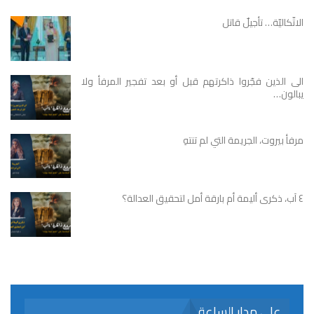
الاتّكاليّة… تأجيلٌ قاتل
الى الذين فجّروا ذاكرتهم قبل أو بعد تفجير المرفأ ولا
يبالون…
مرفأ بيروت، الجريمة التي لم تنتهِ
٤ آب، ذكرى أليمة أم بارقة أمل لتحقيق العدالة؟
على مدار الساعة