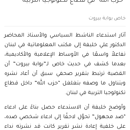
“حزب الله” في قطاع تكنولوجيا التربية
خاص بوابة بيروت
أثار استدعاء الناشط السياسي والأستاذ المحاضر
الدكتور علي خليفة إلى مكتب المعلوماتية في لبنان
تفاعلاً واسعًا في الأوساط الإعلامية والأكاديمية،
بعدما كشف في حديث خاص لـ”بوابة بيروت” أن
القضية ترتبط بتقرير صحفي سبق أن أعاد نشره
ويتناول ما وصفه بتغلغل “حزب الله” داخل قطاع
تكنولوجيا التربية في لبنان.
وأوضح خليفة أن الاستدعاء حصل بناءً على ادعاء
“ضد مجهول” تحوّل لاحقًا إلى ادعاء شخصي ضده،
على خلفية إعادة نشر تقرير كانت قد نشرته نداء