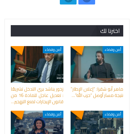
اخترنا لك
أمن وقضاء
أمن وقضاء
ماهر أبو شقرا: “إعلان الإطار”
زخور يناشد بري التدخل تشريعًا
نتيجة مسار أوصل “حزب الله”…
: تعديل عاجل للمادة 16 من
قانون الإيجارات لمنع التهجير…
أمن وقضاء
أمن وقضاء