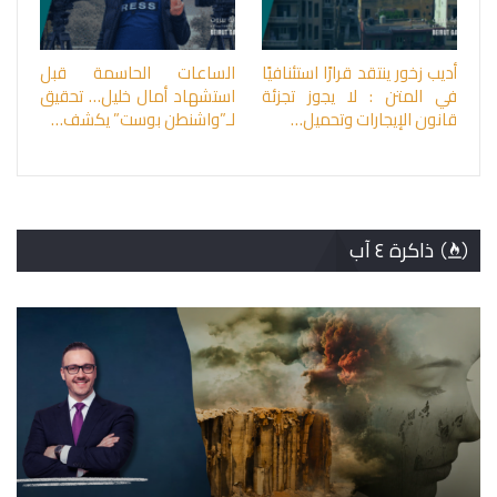
أديب زخور ينتقد قرارًا استئنافيًا
الساعات الحاسمة قبل
في المتن : لا يجوز تجزئة
استشهاد أمال خليل… تحقيق
قانون الإيجارات وتحميل…
لـ”واشنطن بوست” يكشف…
ذاكرة ٤ آب