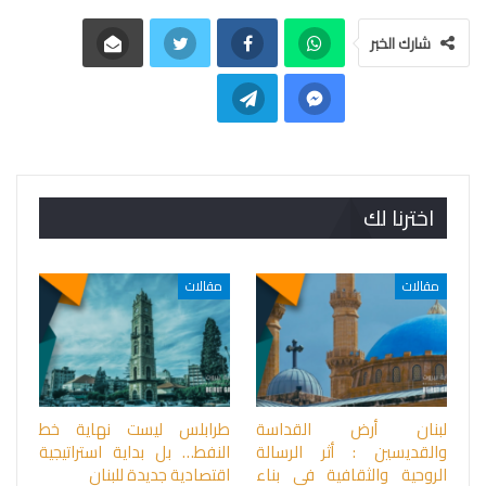
شارك الخبر
اخترنا لك
مقالات
مقالات
لبنان أرض القداسة
طرابلس ليست نهاية خط
والقديسين : أثر الرسالة
النفط… بل بداية استراتيجية
الروحية والثقافية في بناء
اقتصادية جديدة للبنان