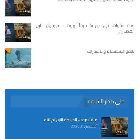
ست سنوات على جريمة مرفأ بيروت : مجرمون خارج
القضبان،…
تانغو الاستسلام والاستنزاف
على مدار الساعة
مرفأ بيروت، الجريمة التي لم تنتهِ
أغسطس 8, 2026