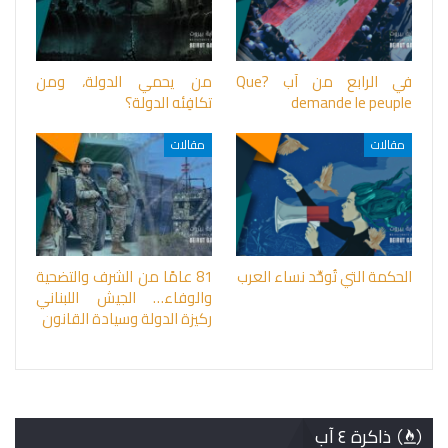
في الرابع من آب ?Que
من يحمي الدولة، ومن
demande le peuple
تكافِئه الدولة؟
مقالات
مقالات
الحكمة التي تُوحِّد نساء العرب
81 عامًا من الشرف والتضحية
والوفاء… الجيش اللبناني
ركيزة الدولة وسيادة القانون
ذاكرة ٤ آب