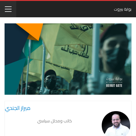
بوابة بيروت
ميراز الجندي
كاتب ومحلل سياسي