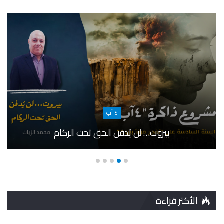
٤ آب
بيروت… لن يُدفن الحق تحت الركام
الأكثر قراءة