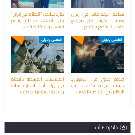
تصاعد الإعدامات في إيران
كارلا ساندز : “النظام في إيران”
يعكس الخوف من مجتمع
يمر بأضعف مراحله ودعم
غاضب لا يخضع بالقمع
الشعب والمقاومة هو…
اقليمي ودولي
اقليمي ودولي
إعدام علني في أصفهان:
الميليشيات المرتبطة بالنظام
جريمة جديدة تكشف رعب
في إيران أداة لحماية بقائه
النظام من انتفاضة الشعب
وزعزعة استقرار المنطقة
ذاكرة ٤ آب