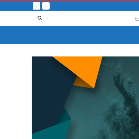
ة
٤ آب
مرفأ بيروت : جريمة العصر بعد سنوات من