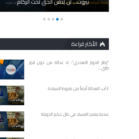
بيروت… لن يُدفن الحق تحت الركام
الأكثر قراءة
“إطار الحوار التعددي”: لا عدالة من دون قرار
ظني…
٤ آب، العدالة أيضاً من شروط السيادة
عندما ينفجر الفساد في ظل حكم الدويلة