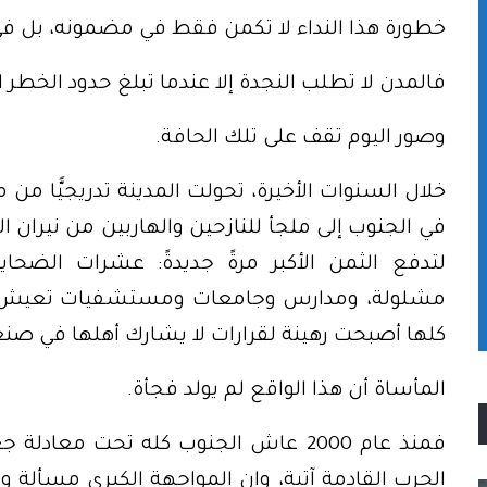
خطورة هذا النداء لا تكمن فقط في مضمونه، بل في
فالمدن لا تطلب النجدة إلا عندما تبلغ حدود الخطر 
وصور اليوم تقف على تلك الحافة.
خلال السنوات الأخيرة، تحولت المدينة تدريجيًّا من م
في الجنوب إلى ملجأ للنازحين والهاربين من نيران ا
لتدفع الثمن الأكبر مرةً جديدةً: عشرات الضحا
مشلولة، ومدارس وجامعات ومستشفيات تعيش تح
كلها أصبحت رهينة لقرارات لا يشارك أهلها في صنع
المأساة أن هذا الواقع لم يولد فجأة.
فمنذ عام 2000 عاش الجنوب كله تحت معا
الحرب القادمة آتية، وإن المواجهة الكبرى مسألة 