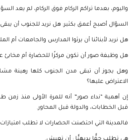
واليوم، بعدما تراكم الركام فوق الركام، لم يعد الس
السؤال أصبح أعمق بكثير: هل نريد للجنوب أن يبقى جب
هل نريد لأبنائنا أن يرثوا المدارس والجامعات أم المل
هل وظيفة صور أن تكون مركزًا للحضارة أم مخابئ 
وهل يجوز أن تبقى مدن الجنوب كلها رهينة مشاري
الاعتراض عليها؟
إن أهمية “نداء صور” أنه للمرة الأولى منذ زمن 
قبل الخطابات، والدولة قبل المحاور.
فالمدينة التي احتضنت الحضارات لا تطلب امتيازات.
هي تطلب حقًّا بديهيًّا : أن تعيش.