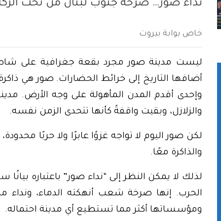
نداء صور… صرخة جنوب لبنان من تحت الركا
خاص بوابة بيروت
ليست مدينة صور مجرد بقعة جغرافية على شاط
أضافها التاريخ إلى خرائط الحضارات. صور هي ذاكرة لب
وإحدى أقدم المدن المأهولة على وجه الأرض. مدين
والزلازل، وبقيت واقفةً كأنها تتحدى الزمن نفسه.
لكن صور اليوم لا تواجه غزوًا عابرًا ولا حربًا محدودة،
والذاكرة معًا.
لذلك لا يمكن النظر إلى “نداء صور” باعتباره بيانًا سيا
الحرب. إنها صرخة شعب أنهكته الدماء، ونداء مد
ومؤسساتها أكثر مما تستطيع أي مدينة احتماله.