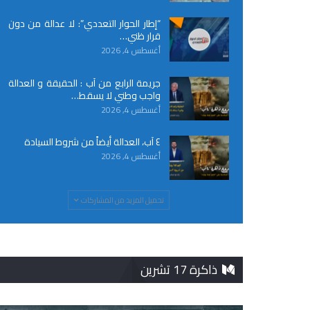
“إطار الحوار التعددي”: لا عدالة من دون
قرار ظني…
أغسطس 4, 2026
جريمة الرابع من آب : الحقيقة و العدالة
واجب وطني لا يسقط…
أغسطس 4, 2026
٤ آب، العدالة أيضاً من شروط السيادة
أغسطس 4, 2026
تحميل المزيد من المشاركات
ذاكرة 17 تشرين