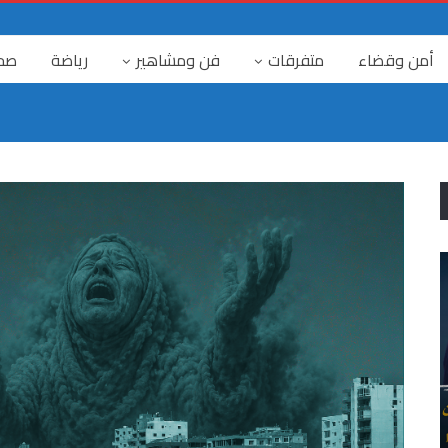
أمن وقضاء
متفرقات
فن ومشاهير
رياضة
صح
٤ آب