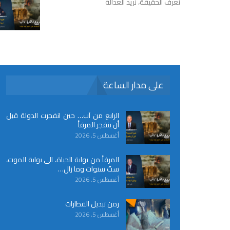
نعرف الحقيقة، نريد العدالة
على مدار الساعة
الرابع من آب… حين انفجرت الدولة قبل
أن ينفجر المرفأ
أغسطس 5, 2026
المرفأ من بوابة الحياة، الى بوابة الموت،
ستّ سنوات وما زال…
أغسطس 5, 2026
زمن تبديل القطارات
أغسطس 5, 2026