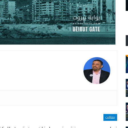
٤ آب : بيروت التي نامت والدمعة على خدّها
مقالات