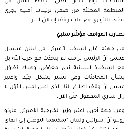
استحداث لواء خاص يُعنى بحفاظ الأمن في
المنطقة المحتلّة من ضمن ترتيبات أمنية يجري
بحثها بالتوازي مع ملف وقف إطلاق النار.
تضارب المواقف مؤشّر سلبيّ
من جهته، قال السفير الأميركي في لبنان ميشال
عيسى أنّ الرئيس ترامب لم يتحدّث مع حزب الله بل
مع السفيرة اللبنانية ندى معوّض، وهناك تفاؤل
بشأن المحادثات وهي تسير بشكل جيّد. واعتبر
عيسى أنّ وقف اطلاق النار الذي أعلن امس الأوّل لا
زال ساري المفعول حتّى الآن.
ومن جهة أخرى اعتبر وزير الخارجية الأميركي ماركو
روبيو أنّ إسرائيل ولبنان “يمكنهما التوصل إلى اتفاق