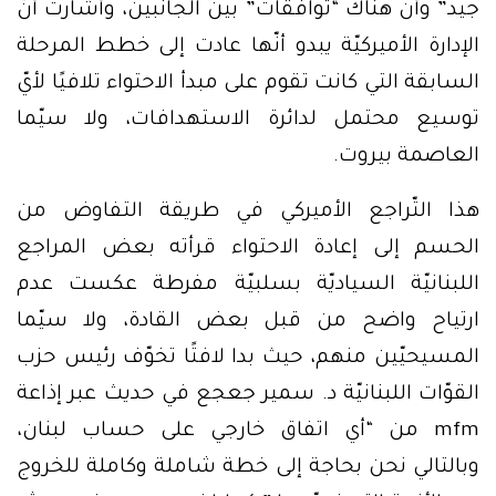
جيد” وأن هناك “توافقات” بين الجانبين، وأشارت أنّ
الإدارة الأميركيّة يبدو أنّها عادت إلى خطط المرحلة
السابقة التي كانت تقوم على مبدأ الاحتواء تلافيًا لأيّ
توسيع محتمل لدائرة الاستهدافات، ولا سيّما
العاصمة بيروت.
هذا التّراجع الأميركي في طريقة التفاوض من
الحسم إلى إعادة الاحتواء قرأته بعض المراجع
اللبنانيّة السياديّة بسلبيّة مفرطة عكست عدم
ارتياح واضح من قبل بعض القادة، ولا سيّما
المسيحيّين منهم، حيث بدا لافتًا تخوّف رئيس حزب
القوّات اللبنانيّة د. سمير جعجع في حديث ‏عبر إذاعة
mfm من “أي اتفاق خارجي على حساب لبنان،
وبالتالي نحن بحاجة إلى خطة شاملة وكاملة للخروج