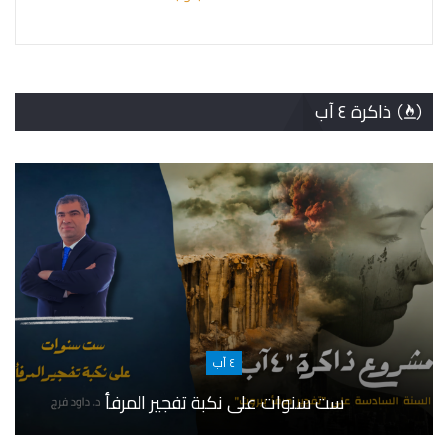
ذاكرة ٤ آب
٤ آب
ست سنوات على نكبة تفجير المرفأ