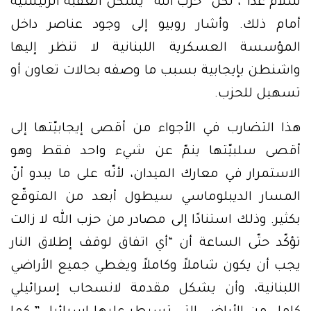
سلام غدًا”، لكنّ “حزب الله” يشكل العقبة الرئيسية
أمام ذلك. وأشار روبيو إلى وجود عناصر داخل
المؤسسة العسكرية اللبنانية لا تنظر إليها
واشنطن بإيجابية بسبب ما وصفه بحالات تعاون أو
تسهيل للحزب.
هذا التضارب في الأجواء من أقصى إيجابيّتها إلى
أقصى سلبيّتها ينمّ عن شيء واحد فقط وهو
الاستمرار في معارك الميدان، لأنّه على ما يبدو أنّ
المسار الديبلوماسي سيطول أبعد من المتوقّع
بكثير. وذلك استنادًا إلى مصادر من حزب الله لا زالت
تؤكّد حتّى الساعة أن “أي اتفاق لوقف إطلاق النار
يجب أن يكون شاملاً وكاملاً ويغطي جميع الأراضي
اللبنانية، وأن يشكل مقدمة لانسحاب إسرائيلي