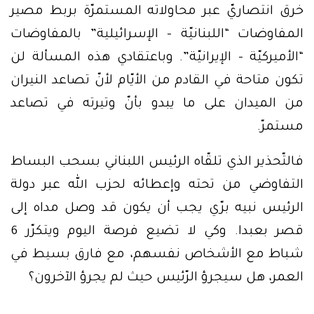
خرق انتصاريّ عبر محاولاته المستمرّة بربط مصير
المفاوضات “اللبنانيّة – الإسرائيلية” بالمفاوضات
“الأميركيّة – الإيرانيّة”. وباعتقادي هذه المسألة لن
تكون متاحة في القادم من الأيّام لأنّ تصاعد النيران
من الميدان على ما يبدو بأنّ وتيرته في تصاعد
مستمرّ.
فالتّحذير الذي تلقّاه الرئيس اللبناني بسحب البساط
التفاوضي من تحته وإعطائه لحزب الله عبر دولة
الرئيس نبيه برّي يجب أن يكون قد وصل مداه إلى
قصر بعبدا. وكي لا تضيع فرصة اليوم ويتكرّر 6
شباط مع الأشخاص نفسهم، مع فارق بسيط في
العمر، هل سيجرؤ الرّئيس حيث لم يجرؤ الآخرون؟