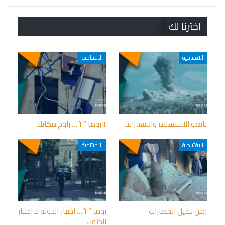
اخترنا لك
الافتتاحية
الافتتاحية
تانغو الاستسلام والاستنزاف
#روما “٢”… راوح مكانك
الافتتاحية
الافتتاحية
زمن تبديل القطارات
روما “٢”… اختبار الدولة لا اختبار
الجنوب