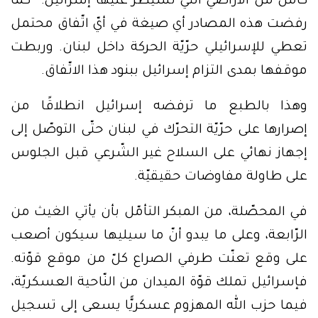
كامل من الأراضي التي تسيطر عليها إسرائيل.” كما
رفضت هذه المصادر أي صيغة في أيّ اتّفاق محتمل
تعطي للإسرائيلي حرّيّة الحركة داخل لبنان. وربطت
موقفها بمدى التزام إسرائيل ببنود هذا الاتّفاق.
وهذا بالطبع ما ترفضه إسرائيل انطلاقًا من
إصرارها على حرّيّة التحرّك في لبنان حتّى التوصّل إلى
إجهاز نهائي على السلاح غير الشّرعي قبل الجلوس
على طاولة مفاوضات حقيقيّة.
في المحصّلة، من المبكر التأمّل بأن يأتي الغيث من
الرّابعة، وعلى ما يبدو أنّ ما سيليها سيكون أصعب
على وقع تعنّت طرفي الصراع كلّ من موقع قوّته.
فإسرائيل تملك قوّة الميدان من النّاحية العسكريّة،
فيما حزب الله المهزوم عسكريًّا يسعى إلى تسجيل