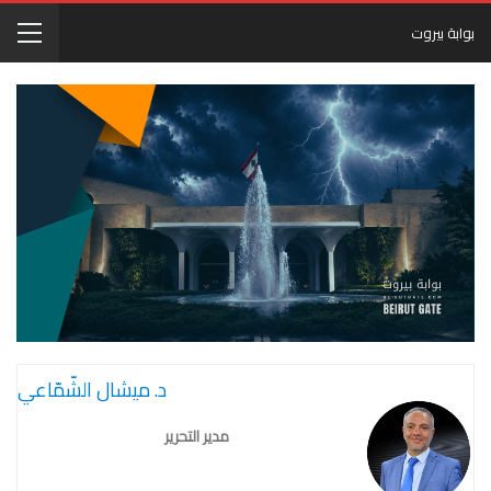
بوابة بيروت
د. ميشال الشّمّاعي
مدير التحرير