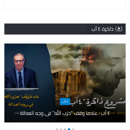
ذاكرة ٤ آب
٤ آب
٤ آب : عندما وقف “حزب الله” في وجه العدالة