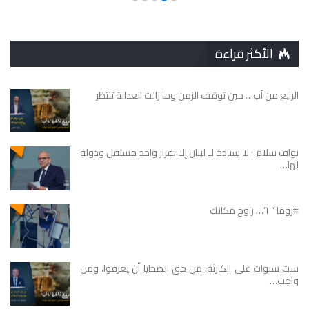
الأكثر قراءة
الرابع من آب… حين توقف الزمن وما زالت العدالة تنتظر
نواف سلام : لا سيادة لـ لبنان إلا بقرار واحد مستقل ودولة
لها…
#روما “٢”… راوح مكانك
ست سنوات على الكارثة، من حق الضحايا أن يعرفوا، ومن
واجب…