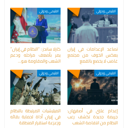
اقليمي ودولي
اقليمي ودولي
تصاعد الإعدامات في إيران
كارلا ساندز : “النظام في إيران”
يعكس الخوف من مجتمع
يمر بأضعف مراحله ودعم
غاضب لا يخضع بالقمع
الشعب والمقاومة هو…
اقليمي ودولي
اقليمي ودولي
إعدام علني في أصفهان:
الميليشيات المرتبطة بالنظام
جريمة جديدة تكشف رعب
في إيران أداة لحماية بقائه
النظام من انتفاضة الشعب
وزعزعة استقرار المنطقة