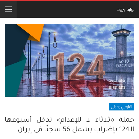
بوابة بيروت
اقليمي ودولي
حملة «ثلاثاء لا للإعدام» تدخل أسبوعها
الـ124 بإضراب يشمل 56 سجنًا في إيران