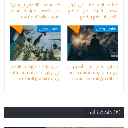
تصاعد الإعدامات في إيران
كارلا ساندز : “النظام في إيران”
يعكس الخوف من مجتمع
يمر بأضعف مراحله ودعم
غاضب لا يخضع بالقمع
الشعب والمقاومة هو…
اقليمي ودولي
اقليمي ودولي
إعدام علني في أصفهان:
الميليشيات المرتبطة بالنظام
جريمة جديدة تكشف رعب
في إيران أداة لحماية بقائه
النظام من انتفاضة الشعب
وزعزعة استقرار المنطقة
ذاكرة ٤ آب