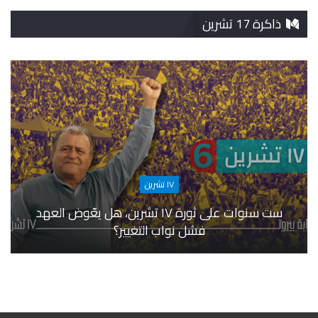
ذاكرة 17 تشرين
١٧ تشرين
ست سنوات على ثورة ١٧ تشرين، هل يعّوض العهد
فشل نواب التغيير؟