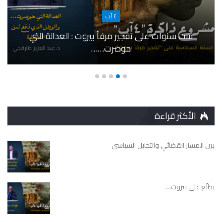
٤ آب
ست سنوات على تفجير مرفأ بيروت : العدالة التي
حوصرت……
الأكثر قراءة
بين المسار القضائي والتحايل السياسي
بطلّع على بيروت…