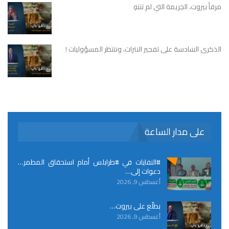
مرفأ بيروت، الجريمة التي لم تنتهِ
الذكرى السادسة على تفجير النترات، وننتظر المسؤوليات !
على مدار الساعة
#النفايات في #طرابلس أمام استحقاق المطمر…
دعوات إلى…
أغسطس 9, 2026
بطلّع على بيروت…
أغسطس 9, 2026