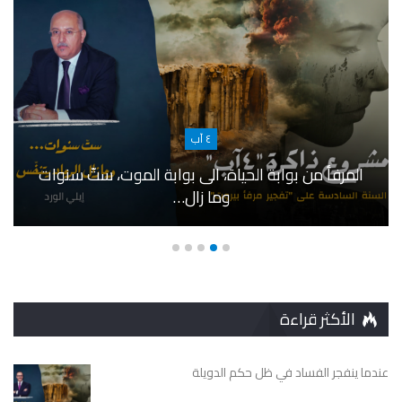
٤ آب
المرفأ من بوابة الحياة، الى بوابة الموت، ستّ سنوات
وما زال…
الأكثر قراءة
عندما ينفجر الفساد في ظل حكم الدويلة