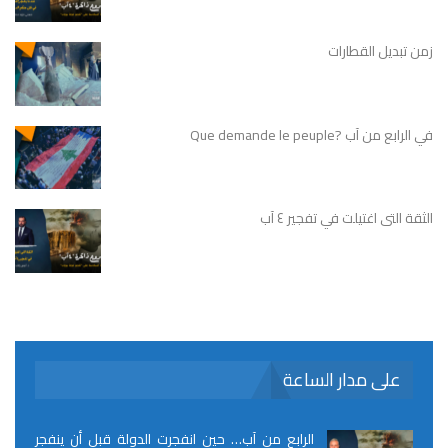
زمن تبديل القطارات
في الرابع من آب ?Que demande le peuple
الثقة التى اغتيلت في تفجير ٤ آب
على مدار الساعة
الرابع من آب… حين انفجرت الدولة قبل أن ينفجر