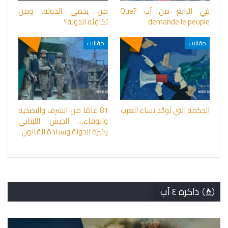
في الرابع من آب ?Que
من يحمي الدولة، ومن
demande le peuple
تكافِئه الدولة؟
مقالات
مقالات
الحكمة التي تُوحِّد نساء العرب
81 عامًا من الشرف والتضحية
والوفاء… الجيش اللبناني
ركيزة الدولة وسيادة القانون
ذاكرة ٤ آب